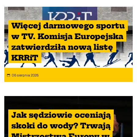
Więcej darmowego sportu
w TV. Komisja Europejska
zatwierdziła nową listę
KRRiT
06 sierpnia 2026
Jak sędziowie oceniają
skoki do wody? Trwają
Mistrzostwa Europy w