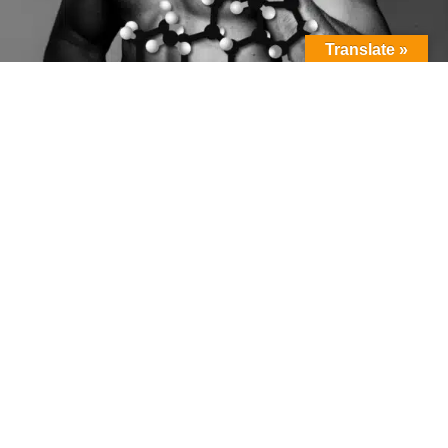
Translate »
Co to jest SHBG, jaki ma wpływ na
zdrowie i... popęd płciowy?
19 lutego 2024