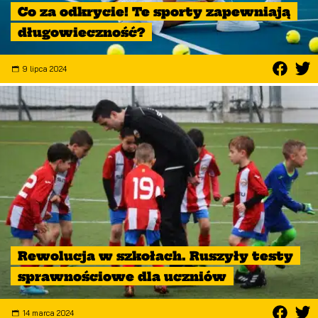
Co za odkrycie! Te sporty zapewniają
długowieczność?
9 lipca 2024
Rewolucja w szkołach. Ruszyły testy
sprawnościowe dla uczniów
14 marca 2024