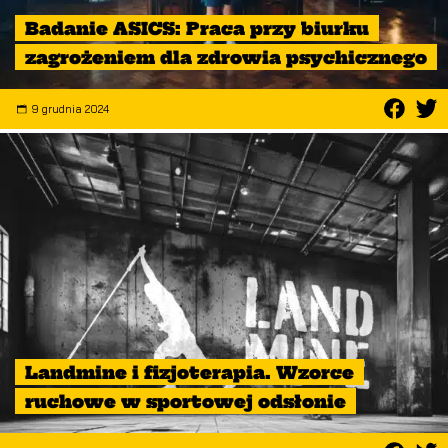
Badanie ASICS: Praca przy biurku
zagrożeniem dla zdrowia psychicznego
9 grudnia 2024
Landmine i fizjoterapia. Wzorce
ruchowe w sportowej odsłonie