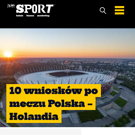
10 wniosków po
meczu Polska –
Holandia