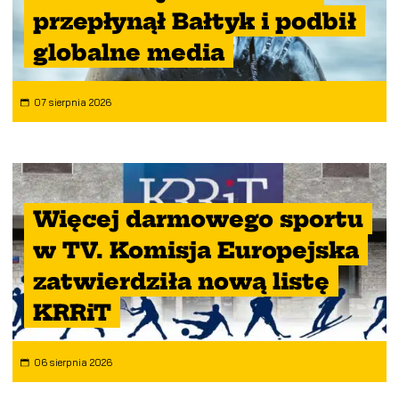
przepłynął Bałtyk i podbił
globalne media
07 sierpnia 2026
Więcej darmowego sportu
w TV. Komisja Europejska
zatwierdziła nową listę
KRRiT
06 sierpnia 2026