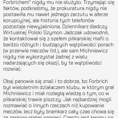
Forbrichem” nigdy mu nie służyło. Trzymając się
faktów, podkreślmy, że prokuratura nigdy nie
postawiła mu nawet jednego zarzutu w aferze
korupcyjnej, ale historia tych telefonów
pozostaje niewyjaśniona. Dziennikarz śledczy
Wirtualnej Polski Szymon Jadczak udowodnił,
że kontaktował się z szefem piłkarskiej mafii o
bardzo różnych i budzących wątpliwości porach
(w przerwie meczów itd.), ale sam Michniewicz
nigdy nie wykorzystał żadnej z wielu
nadarzających się okazji, by te wątpliwości
rozwiać.
Obaj panowie się znali i to dobrze, bo Forbrich
był wieloletnim działaczem klubu, w którym grał
Michniewicz i miał rozległą wiedzę o tym, co w
piłkarskiej trawie piszczy. Jak najbardziej mogli
rozmawiać o innych rzeczach niż kupowanie
meczów, lecz były bramkarz cały czas chowa się
za zasłoną słabej pamięci. Często jest łapany na