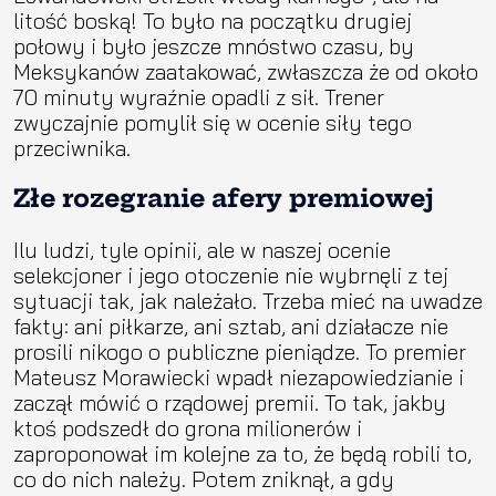
litość boską! To było na początku drugiej
połowy i było jeszcze mnóstwo czasu, by
Meksykanów zaatakować, zwłaszcza że od około
70 minuty wyraźnie opadli z sił. Trener
zwyczajnie pomylił się w ocenie siły tego
przeciwnika.
Złe rozegranie afery premiowej
Ilu ludzi, tyle opinii, ale w naszej ocenie
selekcjoner i jego otoczenie nie wybrnęli z tej
sytuacji tak, jak należało. Trzeba mieć na uwadze
fakty: ani piłkarze, ani sztab, ani działacze nie
prosili nikogo o publiczne pieniądze. To premier
Mateusz Morawiecki wpadł niezapowiedzianie i
zaczął mówić o rządowej premii. To tak, jakby
ktoś podszedł do grona milionerów i
zaproponował im kolejne za to, że będą robili to,
co do nich należy. Potem zniknął, a gdy