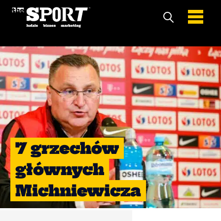
7 grzechów
głównych
Michniewicza