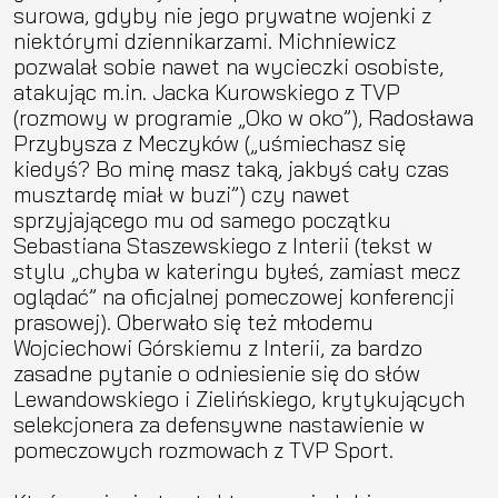
surowa, gdyby nie jego prywatne wojenki z
niektórymi dziennikarzami. Michniewicz
pozwalał sobie nawet na wycieczki osobiste,
atakując m.in. Jacka Kurowskiego z TVP
(rozmowy w programie „Oko w oko”), Radosława
Przybysza z Meczyków („uśmiechasz się
kiedyś? Bo minę masz taką, jakbyś cały czas
musztardę miał w buzi”) czy nawet
sprzyjającego mu od samego początku
Sebastiana Staszewskiego z Interii (tekst w
stylu „chyba w kateringu byłeś, zamiast mecz
oglądać” na oficjalnej pomeczowej konferencji
prasowej). Oberwało się też młodemu
Wojciechowi Górskiemu z Interii, za bardzo
zasadne pytanie o odniesienie się do słów
Lewandowskiego i Zielińskiego, krytykujących
selekcjonera za defensywne nastawienie w
pomeczowych rozmowach z TVP Sport.