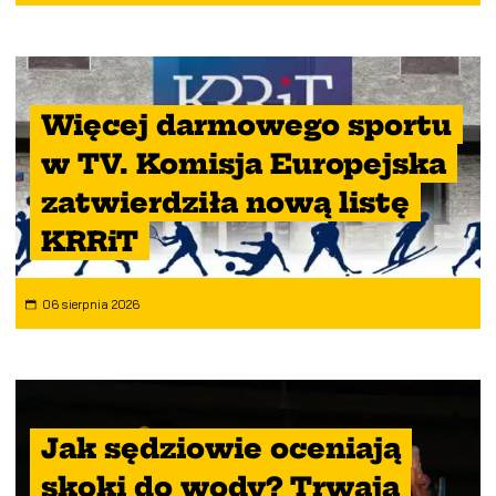
Więcej darmowego sportu
w TV. Komisja Europejska
zatwierdziła nową listę
KRRiT
06 sierpnia 2026
Jak sędziowie oceniają
skoki do wody? Trwają