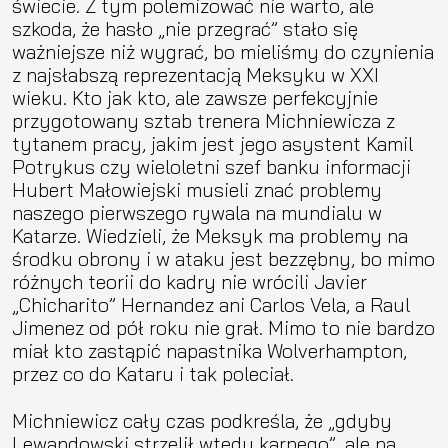
świecie. Z tym polemizować nie warto, ale
szkoda, że hasło „nie przegrać” stało się
ważniejsze niż wygrać, bo mieliśmy do czynienia
z najsłabszą reprezentacją Meksyku w XXI
wieku. Kto jak kto, ale zawsze perfekcyjnie
przygotowany sztab trenera Michniewicza z
tytanem pracy, jakim jest jego asystent Kamil
Potrykus czy wieloletni szef banku informacji
Hubert Małowiejski musieli znać problemy
naszego pierwszego rywala na mundialu w
Katarze. Wiedzieli, że Meksyk ma problemy na
środku obrony i w ataku jest bezzębny, bo mimo
różnych teorii do kadry nie wrócili Javier
„Chicharito” Hernandez ani Carlos Vela, a Raul
Jimenez od pół roku nie grał. Mimo to nie bardzo
miał kto zastąpić napastnika Wolverhampton,
przez co do Kataru i tak poleciał.
Michniewicz cały czas podkreśla, że „gdyby
Lewandowski strzelił wtedy karnego”, ale na