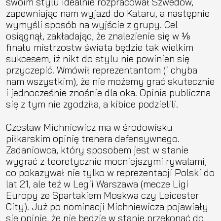
swoim stylu idealnie rozpracował Szwedów,
zapewniając nam wyjazd do Kataru, a następnie
wymyśli sposób na wyjście z grupy. Cel
osiągnął, zakładając, że znalezienie się w ⅛
finału mistrzostw świata będzie tak wielkim
sukcesem, iż nikt do stylu nie powinien się
przyczepić. Wmówił reprezentantom (i chyba
nam wszystkim), że nie możemy grać skutecznie
i jednocześnie znośnie dla oka. Opinia publiczna
się z tym nie zgodziła, a kibice podzielili.
Czesław Michniewicz ma w środowisku
piłkarskim opinię trenera defensywnego.
Zadaniowca, który sposobem jest w stanie
wygrać z teoretycznie mocniejszymi rywalami,
co pokazywał nie tylko w reprezentacji Polski do
lat 21, ale też w Legii Warszawa (mecze Ligi
Europy ze Spartakiem Moskwa czy Leicester
City). Już po nominacji Michniewicza pojawiały
się opinie, że nie będzie w stanie przekonać do