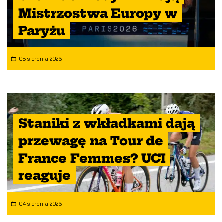
Mistrzostwa Europy w
Paryżu
05 sierpnia 2026
Staniki z wkładkami dają
przewagę na Tour de
France Femmes? UCI
reaguje
04 sierpnia 2026