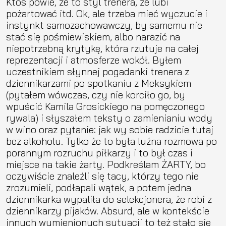
Ktoś powie, że to styl trenera, że lubi
pożartować itd. Ok, ale trzeba mieć wyczucie i
instynkt samozachowawczy, by samemu nie
stać się pośmiewiskiem, albo narazić na
niepotrzebną krytykę, która rzutuje na całej
reprezentacji i atmosferze wokół. Byłem
uczestnikiem słynnej pogadanki trenera z
dziennikarzami po spotkaniu z Meksykiem
(pytałem wówczas, czy nie korciło go, by
wpuścić Kamila Grosickiego na pomęczonego
rywala) i słyszałem teksty o zamienianiu wody
w wino oraz pytanie: jak wy sobie radzicie tutaj
bez alkoholu. Tylko że to była luźna rozmowa po
porannym rozruchu piłkarzy i to był czas i
miejsce na takie żarty. Podkreślam ŻARTY, bo
oczywiście znaleźli się tacy, którzy tego nie
zrozumieli, podłapali wątek, a potem jedna
dziennikarka wypaliła do selekcjonera, że robi z
dziennikarzy pijaków. Absurd, ale w kontekście
innych wymienionych sytuacji to też stało się