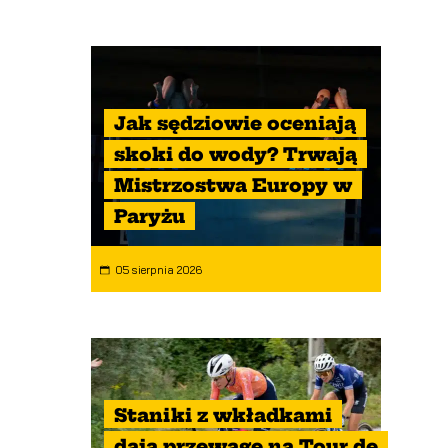
Jak sędziowie oceniają
skoki do wody? Trwają
Mistrzostwa Europy w
Paryżu
05 sierpnia 2026
Staniki z wkładkami
dają przewagę na Tour de