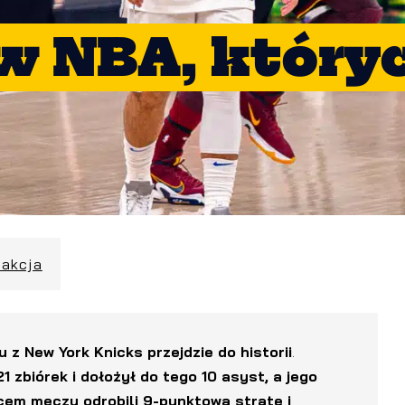
w NBA, który
dakcja
z New York Knicks przejdzie do historii
.
 zbiórek i dołożył do tego 10 asyst, a jego
cem meczu odrobili 9-punktową stratę i