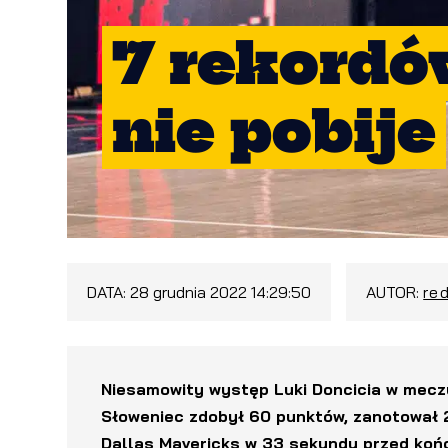
7 rekordó
nie pobije
DATA:
28 grudnia 2022 14:29:50
AUTOR:
re
Niesamowity występ Luki Doncicia w meczu 
Słoweniec zdobył 60 punktów, zanotował 21
Dallas Mavericks w 33 sekundy przed koń