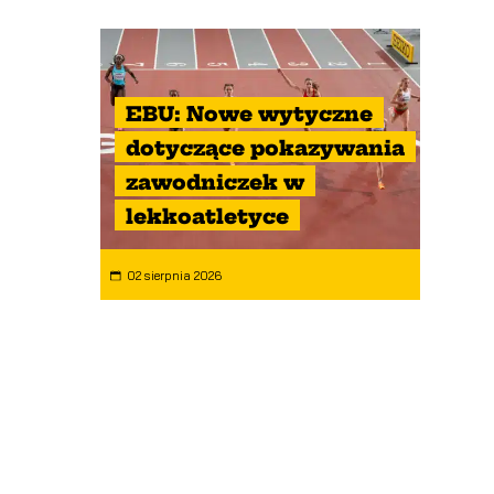
EBU: Nowe wytyczne
dotyczące pokazywania
zawodniczek w
lekkoatletyce
02 sierpnia 2026