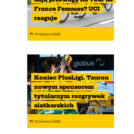
France Femmes? UCI
reaguje
04 sierpnia 2026
Koniec PlusLigi. Tauron
nowym sponsorem
tytularnym rozgrywek
siatkarskich
03 sierpnia 2026