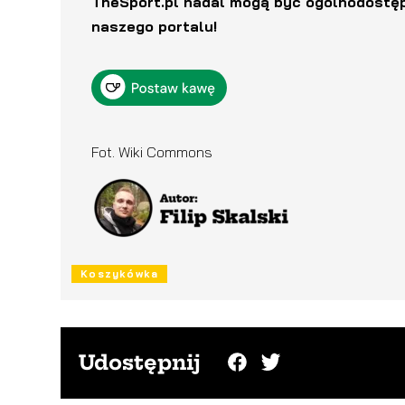
TheSport.pl nadal mogą być ogólnodostęp
naszego portalu!
Fot. Wiki Commons
Koszykówka
Udostępnij