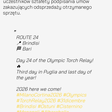
uczestników sztafety podpisania umów
zakazujących odsprzedaży otrzymanego
sprzętu.
ROUTE 24​
📍 Brindisi​
🏁 Bari​
Day 24 of the Olympic Torch Relay!
🔥​
Third day in Puglia and last day of
the year!​
2026 here we come!​
#MilanoCortina2026
#Olympics
#TorchRelay2026
#31dicembre
#Brindisi
#Ostuni
#Cisternino
#Monopoli
#Alberobello