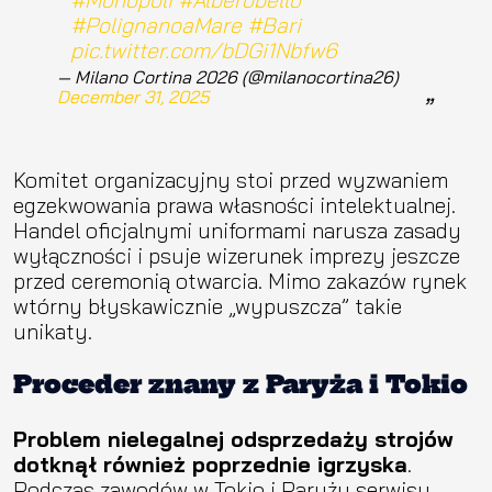
#PolignanoaMare
#Bari
pic.twitter.com/bDGi1Nbfw6
— Milano Cortina 2026 (@milanocortina26)
December 31, 2025
Komitet organizacyjny stoi przed wyzwaniem
egzekwowania prawa własności intelektualnej.
Handel oficjalnymi uniformami narusza zasady
wyłączności i psuje wizerunek imprezy jeszcze
przed ceremonią otwarcia. Mimo zakazów rynek
wtórny błyskawicznie „wypuszcza” takie
unikaty.
Proceder znany z Paryża i Tokio
Problem nielegalnej odsprzedaży strojów
dotknął również poprzednie igrzyska
.
Podczas zawodów w Tokio i Paryżu serwisy