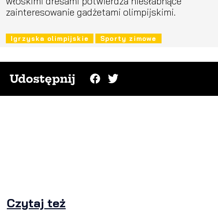
włoskimi dresami potwierdza niesłabnące
zainteresowanie gadżetami olimpijskimi.
Igrzyska olimpijskie
Sporty zimowe
Udostępnij
Czytaj też