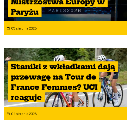
Mistrzostwa Europy w
Paryżu
05 sierpnia 2026
Staniki z wkładkami dają
przewagę na Tour de
France Femmes? UCI
reaguje
04 sierpnia 2026