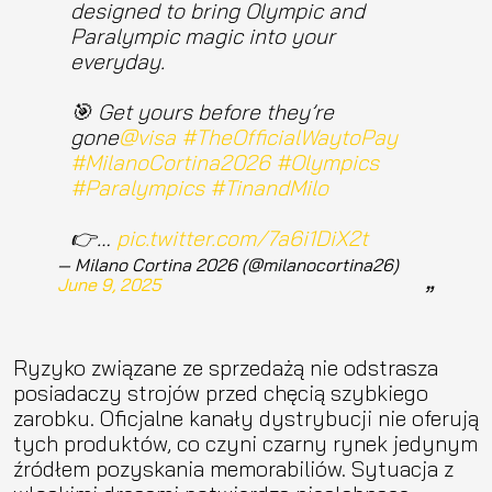
designed to bring Olympic and
Paralympic magic into your
everyday.
🎯 Get yours before they’re
gone
@visa
#TheOfficialWaytoPay
#MilanoCortina2026
#Olympics
#Paralympics
#TinandMilo
👉…
pic.twitter.com/7a6i1DiX2t
— Milano Cortina 2026 (@milanocortina26)
June 9, 2025
Ryzyko związane ze sprzedażą nie odstrasza
posiadaczy strojów przed chęcią szybkiego
zarobku. Oficjalne kanały dystrybucji nie oferują
tych produktów, co czyni czarny rynek jedynym
źródłem pozyskania memorabiliów. Sytuacja z