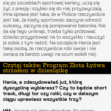
się po szczeblach sportowej kariery, uczą się
żyć z presją i szybko się do niej przyzwyczają.
Inna sprawa jest taka, że w Polsce rzeczywiście
jest tak, że kiedy sportowiec zaczyna odnosić
sukcesy, zaczyna się pompowanie balonika. Nie
da się tego uniknąć, trzeba tylko próbować
dziecko przygotować na to wszystko i nauczyć
je sobie z tym radzić. Na szczęście Hania jest
taką osobą, że rzeczywiście robi swoje i nie
zwraca za bardzo uwagi na szum wokół niej.
Czytaj także: Program Złota Łyżwa
strzałem w dziesiątkę
Hania, a zdecydowałaś już, którą
dyscyplinę wybierasz? Czy to będzie short
track, długi tor czy rolki, czy w dalszym
ciągu uprawiasz wszystkie trzy?
HM:
Jeszcze nie zdecydowałam. Na pewno