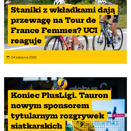
Staniki z wkładkami dają
przewagę na Tour de
France Femmes? UCI
reaguje
04 sierpnia 2026
Koniec PlusLigi. Tauron
nowym sponsorem
tytularnym rozgrywek
siatkarskich