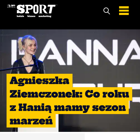
Agnieszka
Ziemczonek: Co roku
z Hanią mamy sezon
marzeń