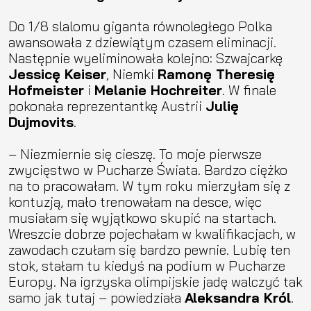
Do 1/8 slalomu giganta równoległego Polka
awansowała z dziewiątym czasem eliminacji.
Następnie wyeliminowała kolejno: Szwajcarkę
Jessicę Keiser
, Niemki
Ramonę Theresię
Hofmeister
i
Melanie Hochreiter
. W finale
pokonała reprezentantkę Austrii
Julię
Dujmovits
.
– Niezmiernie się cieszę. To moje pierwsze
zwycięstwo w Pucharze Świata. Bardzo ciężko
na to pracowałam. W tym roku mierzyłam się z
kontuzją, mało trenowałam na desce, więc
musiałam się wyjątkowo skupić na startach.
Wreszcie dobrze pojechałam w kwalifikacjach, w
zawodach czułam się bardzo pewnie. Lubię ten
stok, stałam tu kiedyś na podium w Pucharze
Europy. Na igrzyska olimpijskie jadę walczyć tak
samo jak tutaj – powiedziała
Aleksandra Król
.