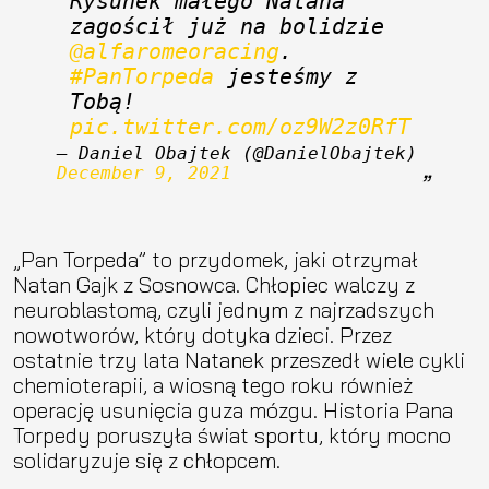
Rysunek małego Natana 
zagościł już na bolidzie 
@alfaromeoracing
. 
#PanTorpeda
 jesteśmy z 
Tobą! 
pic.twitter.com/oz9W2z0RfT
— Daniel Obajtek (@DanielObajtek) 
December 9, 2021
„Pan Torpeda” to przydomek, jaki otrzymał
Natan Gajk z Sosnowca. Chłopiec walczy z
neuroblastomą, czyli jednym z najrzadszych
nowotworów, który dotyka dzieci. Przez
ostatnie trzy lata Natanek przeszedł wiele cykli
chemioterapii, a wiosną tego roku również
operację usunięcia guza mózgu. Historia Pana
Torpedy poruszyła świat sportu, który mocno
solidaryzuje się z chłopcem.