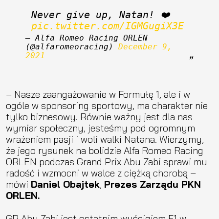
Never give up, Natan! ❤️ 
pic.twitter.com/IGMGugiX3E
— Alfa Romeo Racing ORLEN 
(@alfaromeoracing) 
December 9, 
2021
– Nasze zaangażowanie w Formułę 1, ale i w
ogóle w sponsoring sportowy, ma charakter nie
tylko biznesowy. Równie ważny jest dla nas
wymiar społeczny, jesteśmy pod ogromnym
wrażeniem pasji i woli walki Natana. Wierzymy,
że jego rysunek na bolidzie Alfa Romeo Racing
ORLEN podczas Grand Prix Abu Zabi sprawi mu
radość i wzmocni w walce z ciężką chorobą –
mówi
Daniel Obajtek
,
Prezes Zarządu PKN
ORLEN.
GP Abu Zabi jest ostatnim wyścigiem F1 w