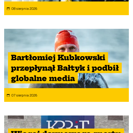
08 sierpnia 2026
Bartłomiej Kubkowski
przepłynął Bałtyk i podbił
globalne media
07 sierpnia 2026