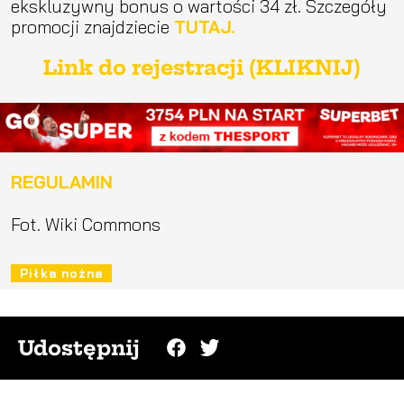
ekskluzywny bonus o wartości 34 zł. Szczegóły
promocji znajdziecie
TUTAJ.
Link do rejestracji (KLIKNIJ)
REGULAMIN
Fot. Wiki Commons
Piłka nożna
Udostępnij