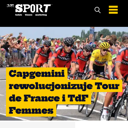
Capgemini
rewolucjonizuje Tour
de France i TdF
Femmes