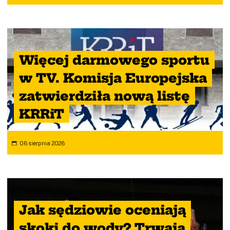
Więcej darmowego sportu
w TV. Komisja Europejska
zatwierdziła nową listę
KRRiT
06 sierpnia 2026
Jak sędziowie oceniają
skoki do wody? Trwają