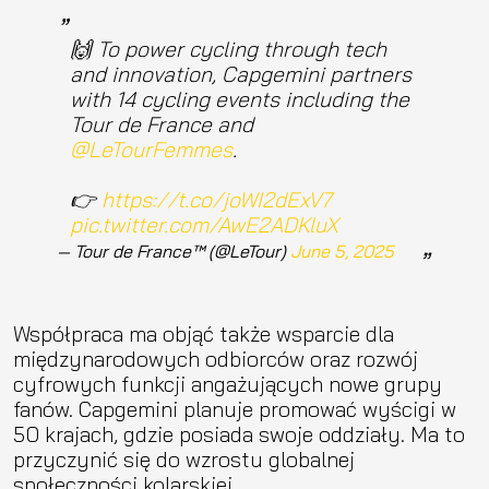
🙌 To power cycling through tech
and innovation, Capgemini partners
with 14 cycling events including the
Tour de France and
@LeTourFemmes
.
👉
https://t.co/joWI2dExV7
pic.twitter.com/AwE2ADKluX
— Tour de France™ (@LeTour)
June 5, 2025
Współpraca ma objąć także wsparcie dla
międzynarodowych odbiorców oraz rozwój
cyfrowych funkcji angażujących nowe grupy
fanów. Capgemini planuje promować wyścigi w
50 krajach, gdzie posiada swoje oddziały. Ma to
przyczynić się do wzrostu globalnej
społeczności kolarskiej.