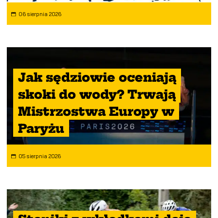
06 sierpnia 2026
Jak sędziowie oceniają
skoki do wody? Trwają
Mistrzostwa Europy w
Paryżu
05 sierpnia 2026