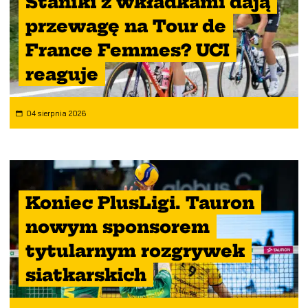
Staniki z wkładkami dają
przewagę na Tour de
France Femmes? UCI
reaguje
04 sierpnia 2026
Koniec PlusLigi. Tauron
nowym sponsorem
tytularnym rozgrywek
siatkarskich