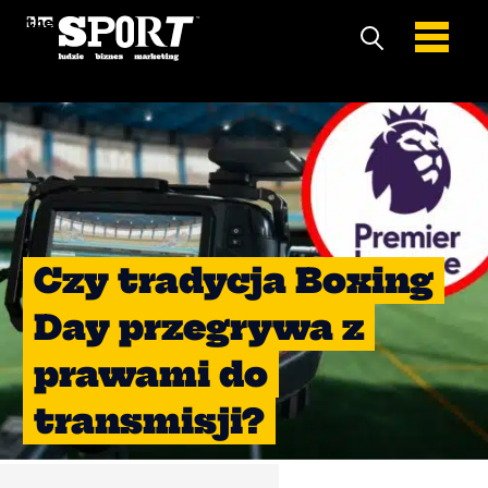
Czy tradycja Boxing
Day przegrywa z
prawami do
transmisji?