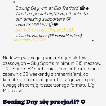
Boxing Day win at Old Trafford 🏟️🔥
What a special night! Big thanks to
our amazing supporters 💯
THIS IS UNITED 👹❤️
pic.twitter.com/CIxLsnOJuB
— Lisandro Martinez (@LisandrMartinez)
December 26, 2025
Nadawcy wymagają konkretnych slotów
czasowych – Sky Sports minimum 215 meczów,
TNT Sports 52 spotkania. Premier League musi
zapewnić 33 weekendy z transmisjami, co
komplikuje harmonogram, biorąc jeszcze pod
uwagę ekspansję rozszerzonego formatu Ligi
Mistrzów.
Boxing Day się przejadł? O