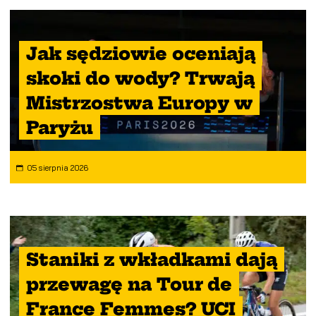
Jak sędziowie oceniają
skoki do wody? Trwają
Mistrzostwa Europy w
Paryżu
05 sierpnia 2026
Staniki z wkładkami dają
przewagę na Tour de
France Femmes? UCI