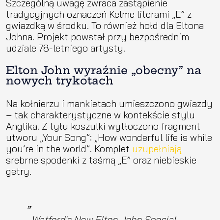
Szczególną uwagę zwraca zastąpienie
tradycyjnych oznaczeń Kelme literami „E” z
gwiazdką w środku. To również hołd dla Eltona
Johna. Projekt powstał przy bezpośrednim
udziale 78-letniego artysty.
Elton John wyraźnie „obecny” na
nowych trykotach
Na kołnierzu i mankietach umieszczono gwiazdy
– tak charakterystyczne w kontekście stylu
Anglika. Z tyłu koszulki wytłoczono fragment
utworu „Your Song”: „How wonderful life is while
you’re in the world”. Komplet
uzupełniają
srebrne spodenki z taśmą „E” oraz niebieskie
getry.
Watford's New Elton John Special