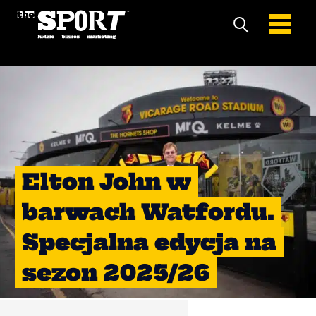
Elton John w
barwach Watfordu.
Specjalna edycja na
sezon 2025/26