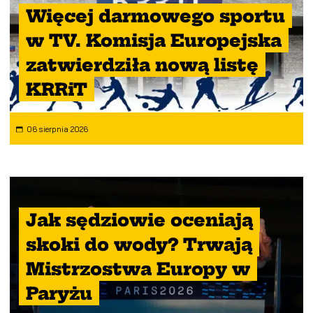
Więcej darmowego sportu
w TV. Komisja Europejska
zatwierdziła nową listę
KRRiT
06 sierpnia 2026
Jak sędziowie oceniają
skoki do wody? Trwają
Mistrzostwa Europy w
Paryżu