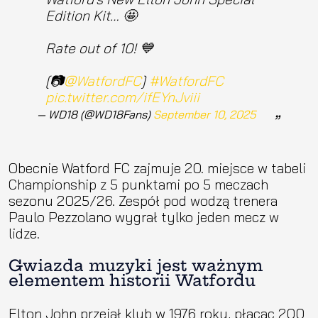
Edition Kit… 🤩
Rate out of 10! 💙
[📷
@WatfordFC
]
#WatfordFC
pic.twitter.com/ifEYnJviii
— WD18 (@WD18Fans)
September 10, 2025
Obecnie Watford FC zajmuje 20. miejsce w tabeli
Championship z 5 punktami po 5 meczach
sezonu 2025/26. Zespół pod wodzą trenera
Paulo Pezzolano wygrał tylko jeden mecz w
lidze.
Gwiazda muzyki jest ważnym
elementem historii Watfordu
Elton John przejął klub w 1976 roku, płacąc 200