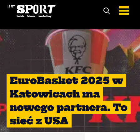
EuroBasket 2025 w
Katowicach ma
nowego partnera. To
sieć z USA