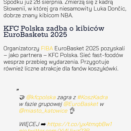
Spodku już 28 sierpnia. Zmierzą się z kadrą
Słowenii, w której gra niesamowity Luka Dončic,
dobrze znany kibicom NBA.
KFC Polska zadba o kibiców
EuroBasketu 2025
Organizatorzy
FIBA
EuroBasket 2025 pozyskali
– jako partnera – KFC Polska. Sieć fast-foodów
wesprze przebieg wydarzenia. Przygotuje
również liczne atrakcje dla fanów koszykówki.
🤝
@kfcpolska
zagra z
#KoszKadra
w fazie grupowej
@EuroBasket
w
@miasto_katowice
👌
WIĘCEJ ➡️
https://t.co/yxAtmqbBw1
pic.twitter.com/Yj4Uiwz03R