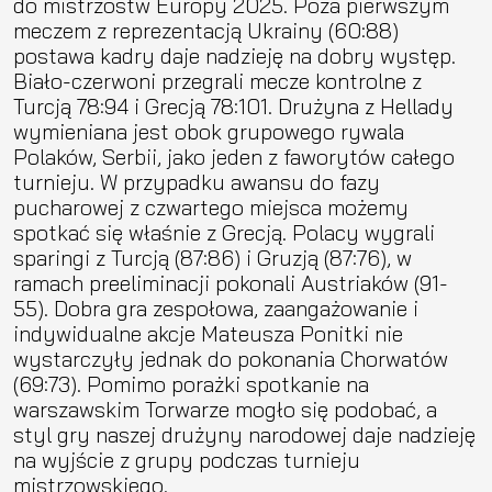
do mistrzostw Europy 2025. Poza pierwszym
meczem z reprezentacją Ukrainy (60:88)
postawa kadry daje nadzieję na dobry występ.
Biało-czerwoni przegrali mecze kontrolne z
Turcją 78:94 i Grecją 78:101. Drużyna z Hellady
wymieniana jest obok grupowego rywala
Polaków, Serbii, jako jeden z faworytów całego
turnieju. W przypadku awansu do fazy
pucharowej z czwartego miejsca możemy
spotkać się właśnie z Grecją. Polacy wygrali
sparingi z Turcją (87:86) i Gruzją (87:76), w
ramach preeliminacji pokonali Austriaków (91-
55). Dobra gra zespołowa, zaangażowanie i
indywidualne akcje Mateusza Ponitki nie
wystarczyły jednak do pokonania Chorwatów
(69:73). Pomimo porażki spotkanie na
warszawskim Torwarze mogło się podobać, a
styl gry naszej drużyny narodowej daje nadzieję
na wyjście z grupy podczas turnieju
mistrzowskiego.