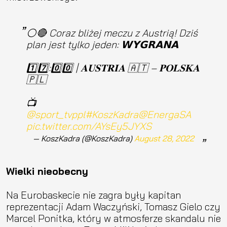
⚪️🔴 Coraz bliżej meczu z Austrią! Dziś
plan jest tylko jeden: 𝗪𝗬𝗚𝗥𝗔𝗡𝗔
1️⃣7️⃣:0️⃣0️⃣ | 𝐀𝐔𝐒𝐓𝐑𝐈𝐀 🇦🇹 – 𝐏𝐎𝐋𝐒𝐊𝐀
🇵🇱
📺
@sport_tvppl
#KoszKadra
@EnergaSA
pic.twitter.com/AYsEy5JYXS
— KoszKadra (@KoszKadra)
August 28, 2022
Wielki nieobecny
Na Eurobaskecie nie zagra były kapitan
reprezentacji Adam Waczyński, Tomasz Gielo czy
Marcel Ponitka, który w atmosferze skandalu nie