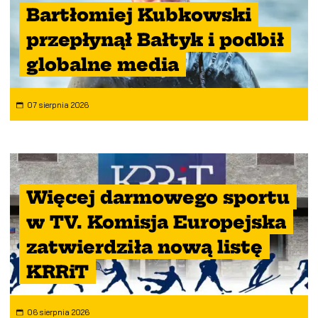
Bartłomiej Kubkowski
przepłynął Bałtyk i podbił
globalne media
07 sierpnia 2026
Więcej darmowego sportu
w TV. Komisja Europejska
zatwierdziła nową listę
KRRiT
06 sierpnia 2026