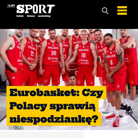
Eurobasket: Czy
Polacy sprawią
niespodziankę?