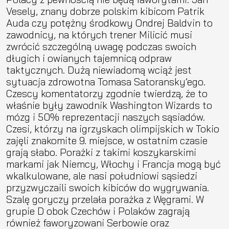
Vesely, znany dobrze polskim kibicom Patrik
Auda czy potężny środkowy Ondrej Baldvin to
zawodnicy, na których trener Milicić musi
zwrócić szczególną uwagę podczas swoich
długich i owianych tajemnicą odpraw
taktycznych. Dużą niewiadomą wciąż jest
sytuacja zdrowotna Tomasa Satoransky’ego.
Czescy komentatorzy zgodnie twierdzą, że to
właśnie były zawodnik Washington Wizards to
mózg i 50% reprezentacji naszych sąsiadów.
Czesi, którzy na igrzyskach olimpijskich w Tokio
zajęli znakomite 9. miejsce, w ostatnim czasie
grają słabo. Porażki z takimi koszykarskimi
markami jak Niemcy, Włochy i Francja mogą być
wkalkulowane, ale nasi południowi sąsiedzi
przyzwyczaili swoich kibiców do wygrywania.
Szalę goryczy przelała porażka z Węgrami. W
grupie D obok Czechów i Polaków zagrają
również faworyzowani Serbowie oraz