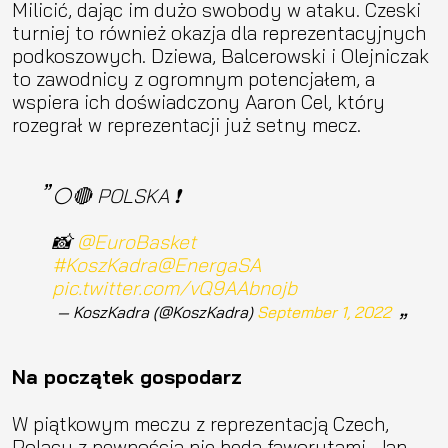
Milicić, dając im dużo swobody w ataku. Czeski
turniej to również okazja dla reprezentacyjnych
podkoszowych. Dziewa, Balcerowski i Olejniczak
to zawodnicy z ogromnym potencjałem, a
wspiera ich doświadczony Aaron Cel, który
rozegrał w reprezentacji już setny mecz.
⚪️🔴 POLSKA ❗️
📸
@EuroBasket
#KoszKadra
@EnergaSA
pic.twitter.com/vQ9AAbnojb
— KoszKadra (@KoszKadra)
September 1, 2022
Na początek gospodarz
W piątkowym meczu z reprezentacją Czech,
Polacy z pewnością nie będą faworytami. Jan