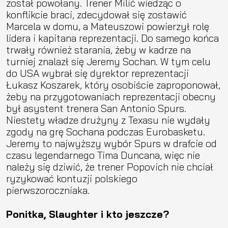
został powołany. Trener Milić wiedząc o
konflikcie braci, zdecydował się zostawić
Marcela w domu, a Mateuszowi powierzył rolę
lidera i kapitana reprezentacji. Do samego końca
trwały również starania, żeby w kadrze na
turniej znalazł się Jeremy Sochan. W tym celu
do USA wybrał się dyrektor reprezentacji
Łukasz Koszarek, który osobiście zaproponował,
żeby na przygotowaniach reprezentacji obecny
był asystent trenera San Antonio Spurs.
Niestety władze drużyny z Texasu nie wydały
zgody na grę Sochana podczas Eurobasketu.
Jeremy to najwyższy wybór Spurs w drafcie od
czasu legendarnego Tima Duncana, więc nie
należy się dziwić, że trener Popovich nie chciał
ryzykować kontuzji polskiego
pierwszoroczniaka.
Ponitka, Slaughter i kto jeszcze?