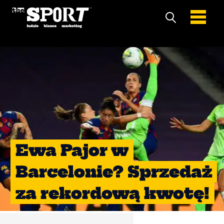
Ewa Pajor w
Barcelonie? Sprzedaż
za rekordową kwotę!