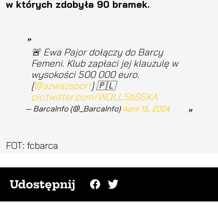
w których zdobyła 90 bramek.
🚨 Ewa Pajor dołączy do Barcy
Femeni. Klub zapłaci jej klauzulę w
wysokości 500 000 euro.
[
@azwazsport
] 🇵🇱
pic.twitter.com/WQLL5bSSKA
— BarcaInfo (@_BarcaInfo)
April 15, 2024
FOT: fcbarca
Udostępnij