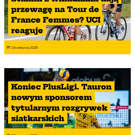
przewagę na Tour de
France Femmes? UCI
reaguje
04 sierpnia 2026
Koniec PlusLigi. Tauron
nowym sponsorem
tytularnym rozgrywek
siatkarskich