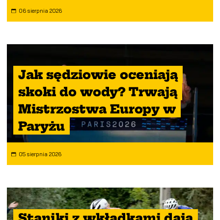
06 sierpnia 2026
Jak sędziowie oceniają
skoki do wody? Trwają
Mistrzostwa Europy w
Paryżu
05 sierpnia 2026
Staniki z wkładkami dają