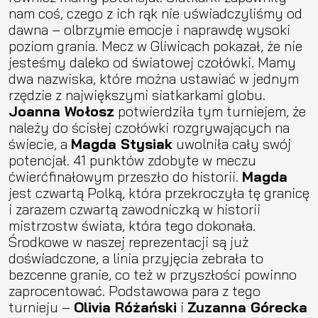
nam coś, czego z ich rąk nie uświadczyliśmy od
dawna – olbrzymie emocje i naprawdę wysoki
poziom grania. Mecz w Gliwicach pokazał, że nie
jesteśmy daleko od światowej czołówki. Mamy
dwa nazwiska, które można ustawiać w jednym
rzędzie z największymi siatkarkami globu.
Joanna Wołosz
potwierdziła tym turniejem, że
należy do ścisłej czołówki rozgrywających na
świecie, a
Magda Stysiak
uwolniła cały swój
potencjał. 41 punktów zdobyte w meczu
ćwierćfinałowym przeszło do historii.
Magda
jest czwartą Polką, która przekroczyła tę granicę
i zarazem czwartą zawodniczką w historii
mistrzostw świata, która tego dokonała.
Środkowe w naszej reprezentacji są już
doświadczone, a linia przyjęcia zebrała to
bezcenne granie, co też w przyszłości powinno
zaprocentować. Podstawowa para z tego
turnieju –
Olivia Różański
i
Zuzanna Górecka