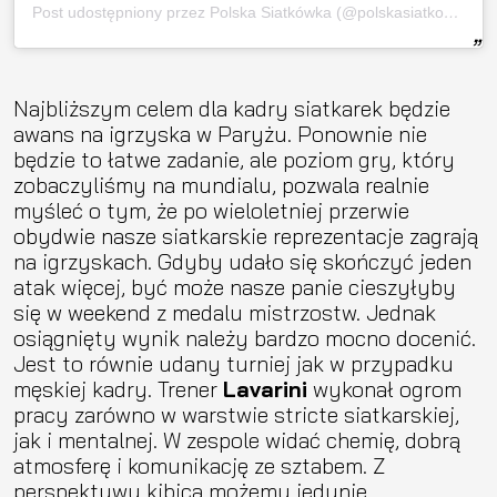
Post udostępniony przez Polska Siatkówka (@polskasiatkowka_official)
Najbliższym celem dla kadry siatkarek będzie
awans na igrzyska w Paryżu. Ponownie nie
będzie to łatwe zadanie, ale poziom gry, który
zobaczyliśmy na mundialu, pozwala realnie
myśleć o tym, że po wieloletniej przerwie
obydwie nasze siatkarskie reprezentacje zagrają
na igrzyskach. Gdyby udało się skończyć jeden
atak więcej, być może nasze panie cieszyłyby
się w weekend z medalu mistrzostw. Jednak
osiągnięty wynik należy bardzo mocno docenić.
Jest to równie udany turniej jak w przypadku
męskiej kadry. Trener
Lavarini
wykonał ogrom
pracy zarówno w warstwie stricte siatkarskiej,
jak i mentalnej. W zespole widać chemię, dobrą
atmosferę i komunikację ze sztabem. Z
perspektywy kibica możemy jedynie