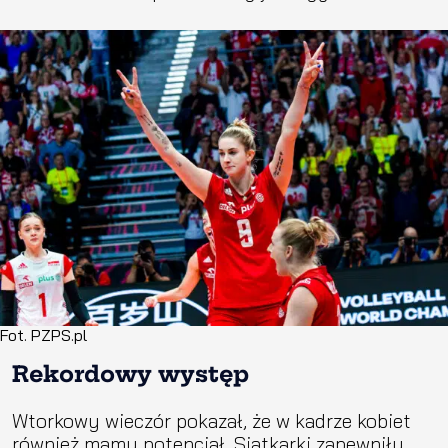
Fot. PZPS.pl
Rekordowy występ
Wtorkowy wieczór pokazał, że w kadrze kobiet
również mamy potencjał. Siatkarki zapewniły