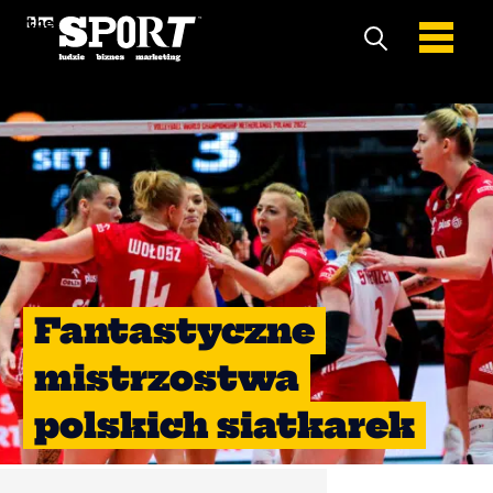
Fantastyczne
mistrzostwa
polskich siatkarek