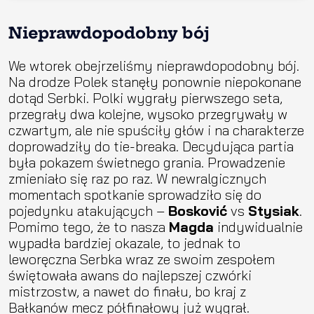
Nieprawdopodobny bój
We wtorek obejrzeliśmy nieprawdopodobny bój.
Na drodze Polek stanęły ponownie niepokonane
dotąd Serbki. Polki wygrały pierwszego seta,
przegrały dwa kolejne, wysoko przegrywały w
czwartym, ale nie spuściły głów i na charakterze
doprowadziły do tie-breaka. Decydująca partia
była pokazem świetnego grania. Prowadzenie
zmieniało się raz po raz. W newralgicznych
momentach spotkanie sprowadziło się do
pojedynku atakujących –
Bosković
vs
Stysiak
.
Pomimo tego, że to nasza
Magda
indywidualnie
wypadła bardziej okazale, to jednak to
leworęczna Serbka wraz ze swoim zespołem
świętowała awans do najlepszej czwórki
mistrzostw, a nawet do finału, bo kraj z
Bałkanów mecz półfinałowy już wygrał.