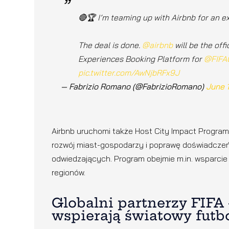
🔴🏆 I’m teaming up with Airbnb for an ex
The deal is done.
@airbnb
will be the of
Experiences Booking Platform for
@FIFA
pic.twitter.com/AwNjbRFx9J
— Fabrizio Romano (@FabrizioRomano)
June 
Airbnb uruchomi także Host City Impact Program,
rozwój miast-gospodarzy i poprawę doświadczeń
odwiedzających. Program obejmie m.in. wsparcie 
regionów.
Globalni partnerzy FIFA
wspierają światowy futb