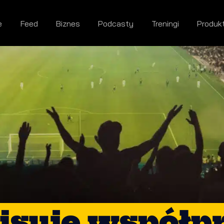
e
Feed
Biznes
Podcasty
Treningi
Produk
isuje współpr