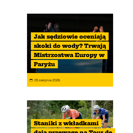
Jak sędziowie oceniają
skoki do wody? Trwają
Mistrzostwa Europy w
Paryżu
05 sierpnia 2026
Staniki z wkładkami
dają przewagę na Tour de