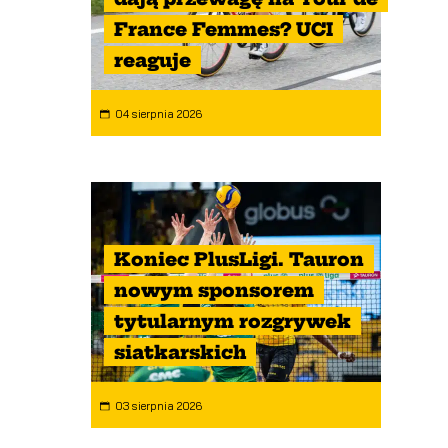
France Femmes? UCI
reaguje
04 sierpnia 2026
Koniec PlusLigi. Tauron
nowym sponsorem
tytularnym rozgrywek
siatkarskich
03 sierpnia 2026