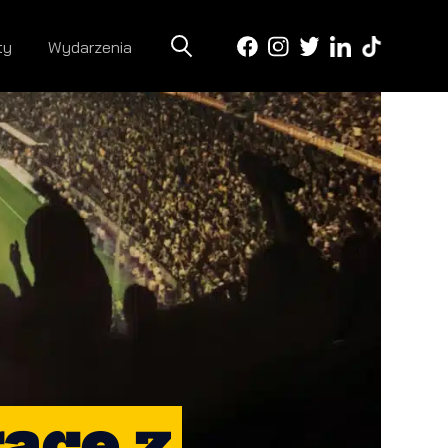
ty
Wydarzenia
acę z