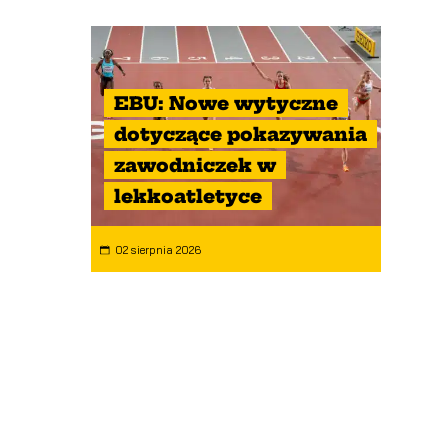
EBU: Nowe wytyczne
dotyczące pokazywania
zawodniczek w
lekkoatletyce
02 sierpnia 2026