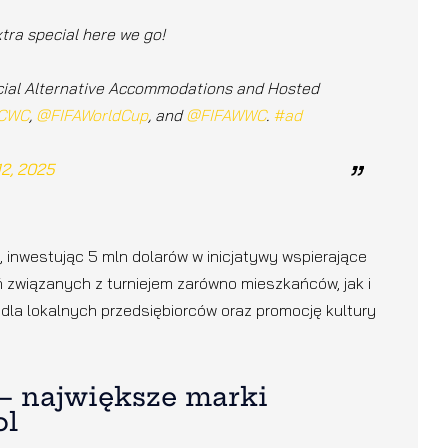
tra special here we go!
ficial Alternative Accommodations and Hosted
CWC
,
@FIFAWorldCup
, and
@FIFAWWC
.
#ad
12, 2025
 inwestując 5 mln dolarów w inicjatywy wspierające
 związanych z turniejem zarówno mieszkańców, jak i
dla lokalnych przedsiębiorców oraz promocję kultury
 – największe marki
ol