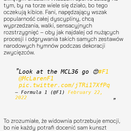
tym, by na torze wiele się działo, bo tego
oczekują kibice. Fani, napędzający wszak
popularność całej dyscypliny, chcą
wyprzedzania, walki, sensacyjnych
rozstrzygnięć – oby jak najdalej od nużących
procesji i odgrywania takich samych zestawów
narodowych hymnów podczas dekoracji
zwycięzców.
Look at the MCL36 go 😍
#F1
@McLarenF1
pic.twitter.com/jTRi17XfPq
— Formula 1 (@F1) 
February 22, 
2022
To zrozumiałe, że widownia potrzebuje emocji,
bo nie każdy potrafi docenić sam kunszt