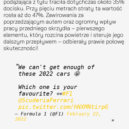
podążająca z tyłu traciła dotychczas około 35%
docisku. Przy pięciu metrach straty ta wartość
rosła aż do 47%. Zawirowania za
poprzedzającym autem oraz ogromny wpływ
pracy przedniego skrzydła – pierwszego
elementu, który rozcina powietrze i steruje jego
dalszym przepływem – odbierały prawie połowę
skuteczności!
We can't get enough of 
these 2022 cars 🤩
Which one is your 
favourite? 👀
#F1
@ScuderiaFerrari
pic.twitter.com/hNXMNtirpG
— Formula 1 (@F1) 
February 22, 
2022