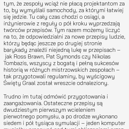
tym, że zespoły wciąż nie płacą projektantom za
to, by wymyślali samochody, za którymi łatwiej
się jedzie. Tu cały czas chodzi o osiągi, a
inżynierowie z reguły o pół kroku wyprzedzają
twórców przepisów. Tym razem możemy liczyć
na to, że odpowiedzialni za nowe przepisy ludzie,
którzy będąc jeszcze po drugiej stronie
barykady znaleźli niejedną lukę w przepisach –
jak Ross Brawn, Pat Symonds czy Nikolas
Tombazis, wszyscy z bogatą i pełną sukcesów
historią w różnych mistrzowskich zespołach –
tak przygotowali regulaminy, by wyścigowy
Święty Graal został wreszcie odnaleziony.
Trudno im tutaj odmówić przygotowania i
zaangażowania. Ostateczne przepisy są
dwudziestym pierwszym wcieleniem
pierwotnego pomysłu, a po drodze wykonano
siedem i pół tysiąca symulacji – jeden komputer