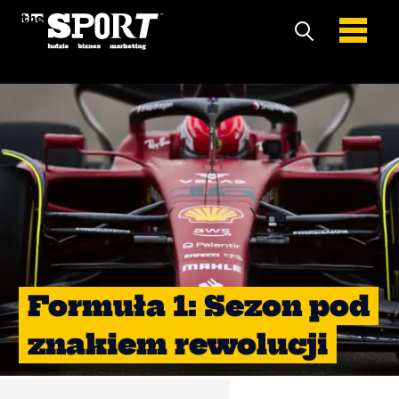
Formuła 1: Sezon pod
znakiem rewolucji