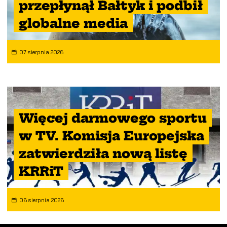
przepłynął Bałtyk i podbił
globalne media
07 sierpnia 2026
Więcej darmowego sportu
w TV. Komisja Europejska
zatwierdziła nową listę
KRRiT
06 sierpnia 2026