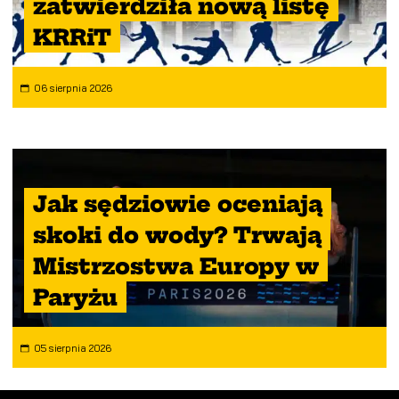
zatwierdziła nową listę
KRRiT
06 sierpnia 2026
Jak sędziowie oceniają
skoki do wody? Trwają
Mistrzostwa Europy w
Paryżu
05 sierpnia 2026