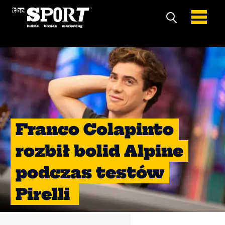
Franco Colapinto
rozbił bolid Alpine
podczas testów
Pirelli