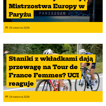
Mistrzostwa Europy w
Paryżu
05 sierpnia 2026
Staniki z wkładkami dają
przewagę na Tour de
France Femmes? UCI
reaguje
04 sierpnia 2026