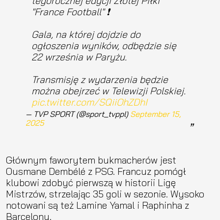
tegorocznej edycji Złotej Piłki
"France Football" ❗️
Gala, na której dojdzie do
ogłoszenia wyników, odbędzie się
22 września w Paryżu.
Transmisję z wydarzenia będzie
można obejrzeć w Telewizji Polskiej.
pic.twitter.com/SQiiOhZDhI
— TVP SPORT (@sport_tvppl)
September 15,
2025
Głównym faworytem bukmacherów jest
Ousmane Dembélé z PSG. Francuz pomógł
klubowi zdobyć pierwszą w historii Ligę
Mistrzów, strzelając 35 goli w sezonie. Wysoko
notowani są też Lamine Yamal i Raphinha z
Barcelony.