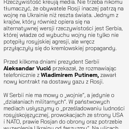
Rzeczywistość kreują media. Nie trzeba nikomu
tłumaczyć, że obywatele Rosji inaczej patrzą na
wojnę na Ukrainie niż reszta świata. Jednym z
krajów, który również opiera się na
alternatywnej wersji rzeczywistości jest Serbia,
której władze od wybuchu wojny nie tylko nie
potępiły rosyjskiej agresji, ale wręcz
przyłączyły się do kremlowskiej propagandy.
Przed kilkoma dniami prezydent Serbii
Aleksandar Vucić
przekazał, że rozmawiając
telefonicznie z
Wladimirem Putinem,
zawarł
nowy kontrakt na dostawy gazu z Rosji.
W Serbii nie ma mowy o „wojnie”, a jedynie o
„działaniach militarnych”. W państwowych
mediach usłyszymy o „prześladowaniu ludności
rosyjskojęzycznej, prowokacjach ze strony USA
i NATO, prawie Rosjan do obrony oraz potrzebie
wyzwolenia Ukrainy od faszyzmu”. Na ulicach