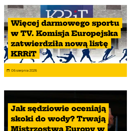
Więcej darmowego sportu
w TV. Komisja Europejska
zatwierdziła nową listę
KRRiT
06 sierpnia 2026
Jak sędziowie oceniają
skoki do wody? Trwają
Mistrzostwa Europy w