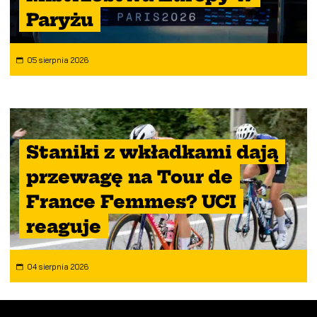
Paryżu
05 sierpnia 2026
Staniki z wkładkami dają
przewagę na Tour de
France Femmes? UCI
reaguje
04 sierpnia 2026