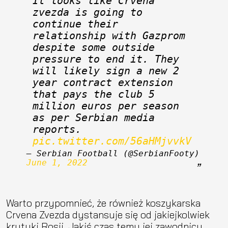
It looks like Crvena 
zvezda is going to 
continue their 
relationship with Gazprom 
despite some outside 
pressure to end it. They 
will likely sign a new 2 
year contract extension 
that pays the club 5 
million euros per season 
as per Serbian media 
reports. 
pic.twitter.com/56aHMjvvkV
— Serbian Football (@SerbianFooty) 
June 1, 2022
Warto przypomnieć, że również koszykarska
Crvena Zvezda dystansuje się od jakiejkolwiek
krytyki Rosji. Jakiś czas temu jej zawodnicy