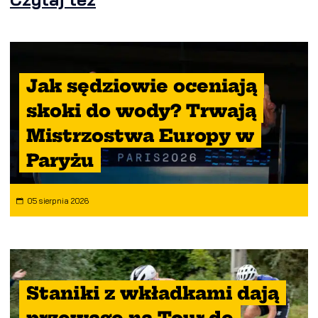
Jak sędziowie oceniają
skoki do wody? Trwają
Mistrzostwa Europy w
Paryżu
05 sierpnia 2026
Staniki z wkładkami dają
przewagę na Tour de