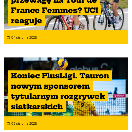
France Femmes? UCI
reaguje
04 sierpnia 2026
Koniec PlusLigi. Tauron
nowym sponsorem
tytularnym rozgrywek
siatkarskich
03 sierpnia 2026