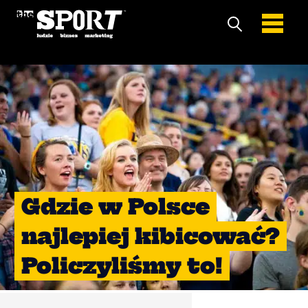
Gdzie w Polsce
najlepiej kibicować?
Policzyliśmy to!