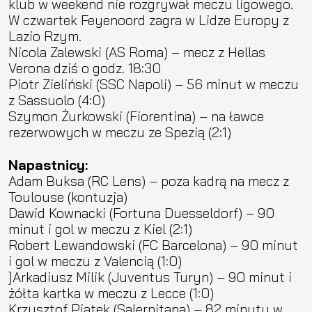
klub w weekend nie rozgrywał meczu ligowego.
W czwartek Feyenoord zagra w Lidze Europy z
Lazio Rzym.
Nicola Zalewski (AS Roma) – mecz z Hellas
Verona dziś o godz. 18:30
Piotr Zieliński (SSC Napoli) – 56 minut w meczu
z Sassuolo (4:0)
Szymon Żurkowski (Fiorentina) – na ławce
rezerwowych w meczu ze Spezią (2:1)
Napastnicy:
Adam Buksa (RC Lens) – poza kadrą na mecz z
Toulouse (kontuzja)
Dawid Kownacki (Fortuna Duesseldorf) – 90
minut i gol w meczu z Kiel (2:1)
Robert Lewandowski (FC Barcelona) – 90 minut
i gol w meczu z Valencią (1:0)
]Arkadiusz Milik (Juventus Turyn) – 90 minut i
żółta kartka w meczu z Lecce (1:0)
Krzysztof Piątek (Salernitana) – 82 minuty w