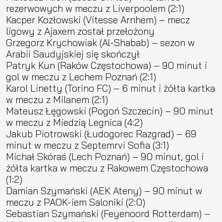
rezerwowych w meczu z Liverpoolem (2:1)
Kacper Kozłowski (Vitesse Arnhem) – mecz
ligowy z Ajaxem został przełożony
Grzegorz Krychowiak (Al-Shabab) – sezon w
Arabii Saudyjskiej się skończył
Patryk Kun (Raków Częstochowa) – 90 minut i
gol w meczu z Lechem Poznań (2:1)
Karol Linetty (Torino FC) – 6 minut i żółta kartka
w meczu z Milanem (2:1)
Mateusz Łęgowski (Pogoń Szczecin) – 90 minut
w meczu z Miedzią Legnica (4:2)
Jakub Piotrowski (Łudogorec Razgrad) – 69
minut w meczu z Septemrvi Sofia (3:1)
Michał Skóraś (Lech Poznań) – 90 minut, gol i
żółta kartka w meczu z Rakowem Częstochowa
(1:2)
Damian Szymański (AEK Ateny) – 90 minut w
meczu z PAOK-iem Saloniki (2:0)
Sebastian Szymański (Feyenoord Rotterdam) –