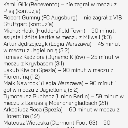
Kamil Glik (Benevento) – nie zagrał w meczu z
Pisą (kontuzja)
Robert Gumny (FC Augsburg) – nie zagrał z VfB
Stuttgart (kontuzja)
Michał Helik (Huddersfield Town) – 90 minut,
asysta i żółta kartka w meczu z Milwall (1:0)
Artur Jędrzejczyk (Legia Warszawa) – 45 minut
w meczu z Jagiellonią (5:2)
Tomasz Kędziora (Dynamo Kijów) – 25 minut w
meczu z Kryvbasem (3:1)
Jakub Kiwior (Spezia) – 90 minut w meczu z
Fiorentiną (1:2)
Maik Nawrocki (Legia Warszawa) – 90 minut i
gol w meczu z Jagiellonią (5:2)
Tymoteusz Puchacz (Union Berlin) – 59 minut w
meczu z Borussią Moenchengladbach (2:1)
Arkadiusz Reca (Spezia) – 60 minut w meczu z
Fiorentiną (1:2)
Mateusz Wieteska (Clermont Foot 63) – 90