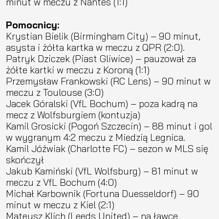
minut w meczu z Nantes (1:1)
Pomocnicy:
Krystian Bielik (Birmingham City) – 90 minut,
asysta i żółta kartka w meczu z QPR (2:0).
Patryk Dziczek (Piast Gliwice) – pauzował za
żółte kartki w meczu z Koroną (1:1)
Przemysław Frankowski (RC Lens) – 90 minut w
meczu z Toulouse (3:0)
Jacek Góralski (VfL Bochum) – poza kadrą na
mecz z Wolfsburgiem (kontuzja)
Kamil Grosicki (Pogoń Szczecin) – 88 minut i gol
w wygranym 4:2 meczu z Miedzią Legnica.
Kamil Jóźwiak (Charlotte FC) – sezon w MLS się
skończył
Jakub Kamiński (VfL Wolfsburg) – 81 minut w
meczu z VfL Bochum (4:0)
Michał Karbownik (Fortuna Duesseldorf) – 90
minut w meczu z Kiel (2:1)
Mateusz Klich (Leeds United) – na ławce