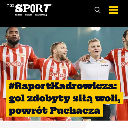
#RaportKadrowicza:
gol zdobyty siłą woli,
powrót Puchacza