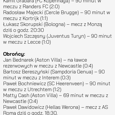
Kamil Grabara (FC Kopenhaga) – 90 minut w
meczu z Randers FC (2:0)
Radosław Majecki (Cercle Brugge) – 90 minut w
meczu z Kortrijk (1:1)
Łukasz Skorupski (Bologna) – mecz z Monzą
dziś o godz. 20:30
Wojciech Szczęsny (Juventus Turyn) – 90 minut
w meczu z Lecce (1:0)
Obrońcy:
Jan Bednarek (Aston Villa) – na ławce
rezerwowych w meczu z Newcastle (0:4)
Bartosz Bereszyński (Sampdoria Genua) – 90
minut w meczu z Interem (0:3)
Paweł Bochniewicz (SC Heerenveen) – 90 minut
w meczu z Utrechtem (1:2)
Matty Cash (Aston Villa) – 69 minut w meczu z
Newcastle (0:4)
Paweł Dawidowicz (Hellas Werona) – mecz z AS
Romą dziś o godz. 18:30.