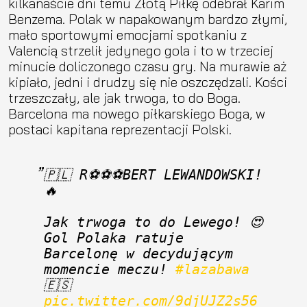
kilkanaście dni temu Złotą Piłkę odebrał Karim
Benzema. Polak w napakowanym bardzo złymi,
mało sportowymi emocjami spotkaniu z
Valencią strzelił jedynego gola i to w trzeciej
minucie doliczonego czasu gry. Na murawie aż
kipiało, jedni i drudzy się nie oszczędzali. Kości
trzeszczały, ale jak trwoga, to do Boga.
Barcelona ma nowego piłkarskiego Boga, w
postaci kapitana reprezentacji Polski.
🇵🇱 R⚽️⚽️⚽️BERT LEWANDOWSKI! 
🔥
Jak trwoga to do Lewego! 😍 
Gol Polaka ratuje 
Barcelonę w decydującym 
momencie meczu! 
#lazabawa
🇪🇸 
pic.twitter.com/9djUJZ2s56