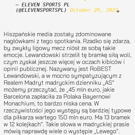
— ELEVEN SPORTS PL 
(@ELEVENSPORTSPL) 
October 29, 2022
Hiszpańskie media zostały zdominowane
nagłówkami z tego spotkania. Rzadko się zdarza,
by zwykły ligowy mecz niósł ze sobą takie
emocje. Lewandowski strzelił tę bramkę siłą woli,
czym zyskał jeszcze więcej w oczach kibiców i
opinii publicznej. Nazywany jest RoBEST
Lewandowski, a w mocno sympatyzującym z
Realem Madryt madryckim dzienniku „AS”
możemy przeczytać, że „45 mln euro, jakie
Barcelona zapłaciła za Polaka Bayernowi
Monachium, to bardzo niska cena. W
rzeczywistości jego występy są bardziej typowe
dla piłkarza wartego 150 mln euro. Ma 13 bramek
w 12 kolejkach”. Takie słowa w madryckiej prasie
mówią naprawdę wiele o występie „Lewego”.