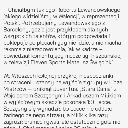
– Chciałbym takiego Roberta Lewandowskiego,
jakiego widzieliśmy w Walencji, w reprezentacji
Polski. Potrzebujemy Lewandowskiego z
Barcelony, gdzie jest przykładem dla tych
wszystkich talentów, którym podpowiada i
poklepuje po plecach gdy nie idzie, a nie macha
rękoma z niezadowolenia, jak w kadrze –
powiedział komentujący mecze ligi hiszpańskiej
w telewizji Eleven Sports Mateusz Święcicki.
We Włoszech kolejnej przykrej niespodzianki —
po straceniu szansy na wyjście z grupy w Lidze
Mistrzów — uniknął Juventus. „Stara Dama” z
Wojciechem Szczęsnym i Arkadiuszem Milikiem
w wyjściowym składzie pokonała 1:0 Lecce.
Szczęsny się wynudził, bo Lecce nie oddało
żadnego celnego strzału, a Milik kilka razy
zagroził bramce rywali, ale ostatecznie gola nie