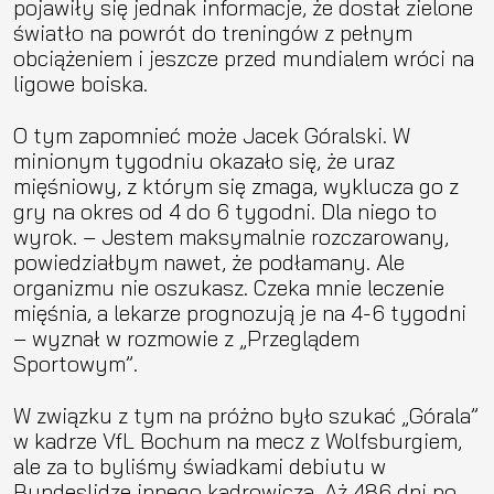
pojawiły się jednak informacje, że dostał zielone
światło na powrót do treningów z pełnym
obciążeniem i jeszcze przed mundialem wróci na
ligowe boiska.
O tym zapomnieć może Jacek Góralski. W
minionym tygodniu okazało się, że uraz
mięśniowy, z którym się zmaga, wyklucza go z
gry na okres od 4 do 6 tygodni. Dla niego to
wyrok. – Jestem maksymalnie rozczarowany,
powiedziałbym nawet, że podłamany. Ale
organizmu nie oszukasz. Czeka mnie leczenie
mięśnia, a lekarze prognozują je na 4-6 tygodni
– wyznał w rozmowie z „Przeglądem
Sportowym”.
W związku z tym na próżno było szukać „Górala”
w kadrze VfL Bochum na mecz z Wolfsburgiem,
ale za to byliśmy świadkami debiutu w
Bundeslidze innego kadrowicza. Aż 486 dni po