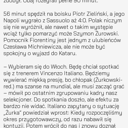
zdobył. Obaj rozegrali pełne 90 minut.
56 minut spędził na boisku Piotr Zieliński, a jego
Napoli wygrało z Sassuolo aż 4:0. Polak niczym
się nie wyróżnił, ale nawet o takim występie
wciąż tylko pomarzyć może Szymon Żurowski.
Pomocnik Fiorentiny jest jednym z ulubieńców
Czesława Michniewicza, ale nie może być
spokojny o wyjazd do Kataru.
– Wybieram się do Włoch. Będę chciał spotkać
się z trenerem Vincenzo Italiano. Będziemy
wywierać miękką presję, bo chłopak (Żurkowski-
red.) ma szanse na mundial, ale musi zacząć grać
– mówił po ostatnim zgrupowaniu kadry nasz
selekcjoner. Do spotkania doszło, ale efektu za
bardzo nie widać. Italiano zapytany o sytuację
„Żurka” powiedział wprost: Kiedy rozpoczęliśmy
okres przygotowawczy, od razu nabawił się
kontuzji. Potem wrócił do nas i znowu doznał