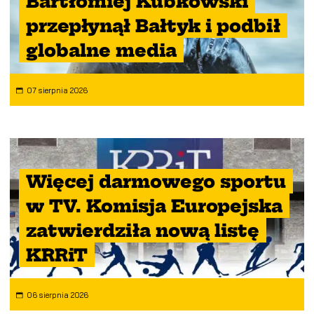
Bartłomiej Kubkowski
przepłynął Bałtyk i podbił
globalne media
07 sierpnia 2026
Więcej darmowego sportu
w TV. Komisja Europejska
zatwierdziła nową listę
KRRiT
06 sierpnia 2026