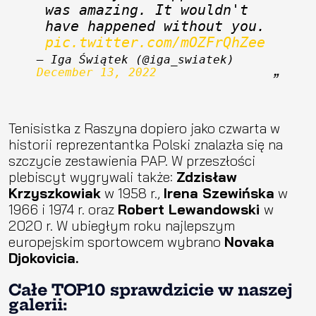
was amazing. It wouldn't 
have happened without you. 
pic.twitter.com/mOZFrQhZee
— Iga Świątek (@iga_swiatek) 
December 13, 2022
Tenisistka z Raszyna dopiero jako czwarta w
historii reprezentantka Polski znalazła się na
szczycie zestawienia PAP. W przeszłości
plebiscyt wygrywali także:
Zdzisław
Krzyszkowiak
w 1958 r.,
Irena Szewińska
w
1966 i 1974 r. oraz
Robert Lewandowski
w
2020 r. W ubiegłym roku najlepszym
europejskim sportowcem wybrano
Novaka
Djokovicia.
Całe TOP10 sprawdzicie w naszej
galerii: