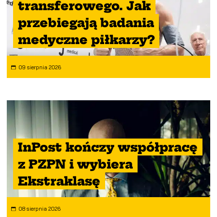
transferowego. Jak
przebiegają badania
medyczne piłkarzy?
09 sierpnia 2026
InPost kończy współpracę
z PZPN i wybiera
Ekstraklasę
08 sierpnia 2026