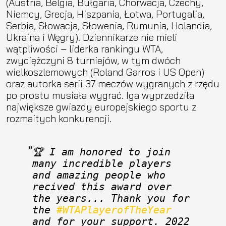
(Austria, Belgia, Bułgaria, Chorwacja, Czechy,
Niemcy, Grecja, Hiszpania, Łotwa, Portugalia,
Serbia, Słowacja, Słowenia, Rumunia, Holandia,
Ukraina i Węgry). Dziennikarze nie mieli
wątpliwości – liderka rankingu WTA,
zwyciężczyni 8 turniejów, w tym dwóch
wielkoszlemowych (Roland Garros i US Open)
oraz autorka serii 37 meczów wygranych z rzędu
po prostu musiała wygrać. Iga wyprzedziła
największe gwiazdy europejskiego sportu z
rozmaitych konkurencji.
🏆 I am honored to join 
many incredible players 
and amazing people who 
recived this award over 
the years... Thank you for 
the 
#WTAPlayerofTheYear
and for your support. 2022 