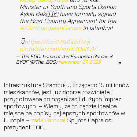
Minister of Youth and Sports Osman
Aşkın Bak🇹🇷 have formally signed
the Host Country Agreement for the
#2027EuropeanGames
in Istanbul!
👇
https://t.co/7XoSc5Bzqi
pic.twitter.com/sqxX4Op6VV
— The EOC: home of the European Games &
EYOF (@The_EOC)
November 27, 2025
Infrastruktura Stambułu, liczącego 15 milionów
mieszkańców, jest już dobrze rozwinięta i
przygotowana do organizacji dużych imprez
sportowych. – Wiemy, że to będzie idealne
miejsce na popisy najlepszych sportowców w
Europie –
zadeklarował
Spyros Capralos,
prezydent EOC.