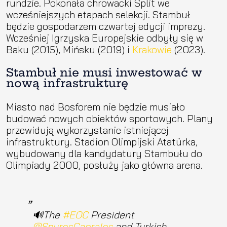
rundzie. Pokonała chrowacki Split we
wcześniejszych etapach selekcji. Stambuł
będzie gospodarzem czwartej edycji imprezy.
Wcześniej Igrzyska Europejskie odbyły się w
Baku (2015), Mińsku (2019) i
Krakowie
(2023).
Stambuł nie musi inwestować w
nową infrastrukturę
Miasto nad Bosforem nie będzie musiało
budować nowych obiektów sportowych. Plany
przewidują wykorzystanie istniejącej
infrastruktury. Stadion Olimpijski Atatürka,
wybudowany dla kandydatury Stambułu do
Olimpiady 2000, posłuży jako główna arena.
🔊The
#EOC
President
@SpyrosCapralos
and Turkish