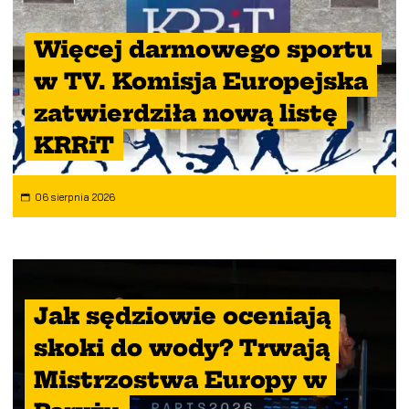
Więcej darmowego sportu
w TV. Komisja Europejska
zatwierdziła nową listę
KRRiT
06 sierpnia 2026
Jak sędziowie oceniają
skoki do wody? Trwają
Mistrzostwa Europy w