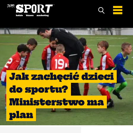
Jak zachęcić dzieci
do sportu?
Ministerstwo ma
plan