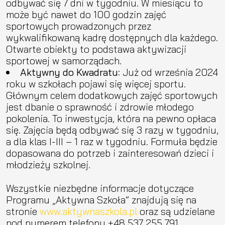
odbywać się 7 dni w tygodniu. W miesiącu to
może być nawet do 100 godzin zajęć
sportowych prowadzonych przez
wykwalifikowaną kadrę dostępnych dla każdego.
Otwarte obiekty to podstawa aktywizacji
sportowej w samorządach.
Aktywny do Kwadratu
: Już od września 2024
roku w szkołach pojawi się więcej sportu.
Głównym celem dodatkowych zajęć sportowych
jest dbanie o sprawność i zdrowie młodego
pokolenia. To inwestycja, która na pewno opłaca
się. Zajęcia będą odbywać się 3 razy w tygodniu,
a dla klas I-III – 1 raz w tygodniu. Formuła będzie
dopasowana do potrzeb i zainteresowań dzieci i
młodzieży szkolnej.
Wszystkie niezbędne informacje dotyczące
Programu „Aktywna Szkoła” znajdują się na
stronie
www.aktywnaszkola.pl
oraz są udzielane
pod numerem telefonu +48 537 255 791.