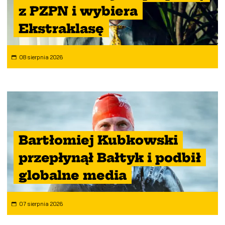
z PZPN i wybiera
Ekstraklasę
08 sierpnia 2026
Bartłomiej Kubkowski
przepłynął Bałtyk i podbił
globalne media
07 sierpnia 2026