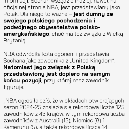
informacji. Sochan wszędzie indziej, nawet na
oficjalnej stronie NBA, jest przedstawiany jako
Polak. Dla niego to ważne –
jest dumny ze
swojego polskiego pochodzenia i
podwójnego obywatelstwa polsko-
amerykańskiego
, choć ma też związki z Wielką
Brytanią.
NBA odwróciła kota ogonem i przedstawia
Sochana jako zawodnika z „United Kingdom”.
Natomiast jego związek z Polską
przedstawiony jest dopiero na samym
końcu pozycji
, przy której nasz zawodnik
figuruje.
„NBA ogłosiła dziś, że w składach otwierających
sezon 2024-25 znalazła się rekordowa liczba 125
zawodników z 43 krajów, w tym rekordowa liczba
zawodników z Australii (13), Niemiec (8) i
Kamerunu (5), a także rekordowa liczba 14