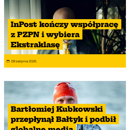
InPost kończy współpracę
z PZPN i wybiera
Ekstraklasę
08 sierpnia 2026
Bartłomiej Kubkowski
przepłynął Bałtyk i podbił
globalne media