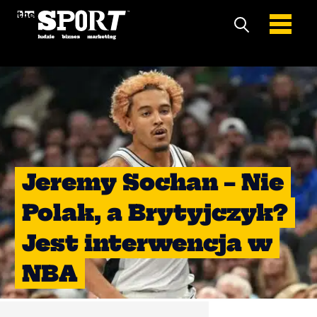
Jeremy Sochan – Nie
Polak, a Brytyjczyk?
Jest interwencja w
NBA