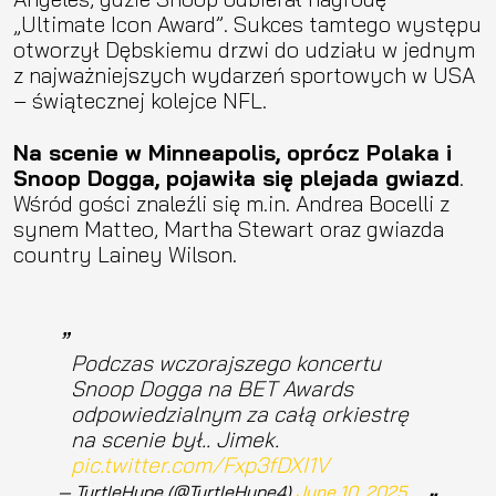
„Ultimate Icon Award”. Sukces tamtego występu
otworzył Dębskiemu drzwi do udziału w jednym
z najważniejszych wydarzeń sportowych w USA
– świątecznej kolejce NFL.
Na scenie w Minneapolis, oprócz Polaka i
Snoop Dogga, pojawiła się plejada gwiazd
.
Wśród gości znaleźli się m.in. Andrea Bocelli z
synem Matteo, Martha Stewart oraz gwiazda
country Lainey Wilson.
Podczas wczorajszego koncertu
Snoop Dogga na BET Awards
odpowiedzialnym za całą orkiestrę
na scenie był.. Jimek.
pic.twitter.com/Fxp3fDXI1V
— TurtleHype (@TurtleHype4)
June 10, 2025