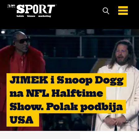
JIMEK i Snoop Dogg
na NFL Halftime
Show. Polak podbija
USA