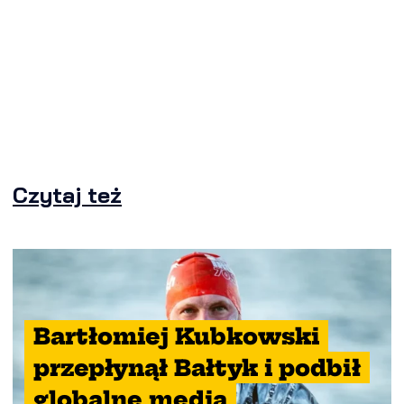
Czytaj też
Bartłomiej Kubkowski
przepłynął Bałtyk i podbił
globalne media