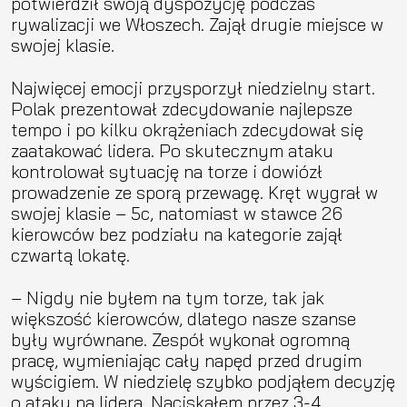
potwierdził swoją dyspozycję podczas
rywalizacji we Włoszech. Zajął drugie miejsce w
swojej klasie.
Najwięcej emocji przysporzył niedzielny start.
Polak prezentował zdecydowanie najlepsze
tempo i po kilku okrążeniach zdecydował się
zaatakować lidera. Po skutecznym ataku
kontrolował sytuację na torze i dowiózł
prowadzenie ze sporą przewagę. Kręt wygrał w
swojej klasie – 5c, natomiast w stawce 26
kierowców bez podziału na kategorie zajął
czwartą lokatę.
– Nigdy nie byłem na tym torze, tak jak
większość kierowców, dlatego nasze szanse
były wyrównane. Zespół wykonał ogromną
pracę, wymieniając cały napęd przed drugim
wyścigiem. W niedzielę szybko podjąłem decyzję
o ataku na lidera. Naciskałem przez 3-4