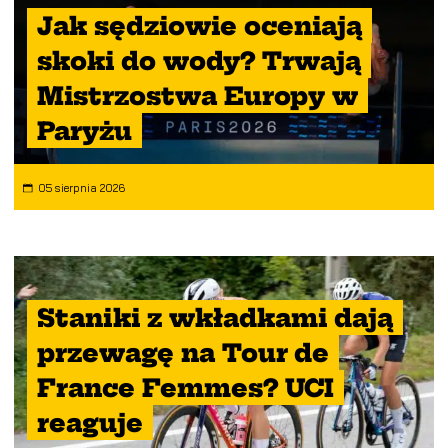
Jak sędziowie oceniają
skoki do wody? Trwają
Mistrzostwa Europy w
Paryżu
05 sierpnia 2026
Staniki z wkładkami dają
przewagę na Tour de
France Femmes? UCI
reaguje