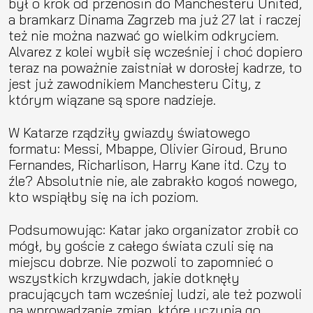
był o krok od przenosin do Manchesteru United,
a bramkarz Dinama Zagrzeb ma już 27 lat i raczej
też nie można nazwać go wielkim odkryciem.
Alvarez z kolei wybił się wcześniej i choć dopiero
teraz na poważnie zaistniał w dorosłej kadrze, to
jest już zawodnikiem Manchesteru City, z
którym wiązane są spore nadzieje.
W Katarze rządziły gwiazdy światowego
formatu: Messi, Mbappe, Olivier Giroud, Bruno
Fernandes, Richarlison, Harry Kane itd. Czy to
źle? Absolutnie nie, ale zabrakło kogoś nowego,
kto wspiąłby się na ich poziom.
Podsumowując: Katar jako organizator zrobił co
mógł, by goście z całego świata czuli się na
miejscu dobrze. Nie pozwoli to zapomnieć o
wszystkich krzywdach, jakie dotknęły
pracujących tam wcześniej ludzi, ale też pozwoli
na wprowadzanie zmian, które uczynią go