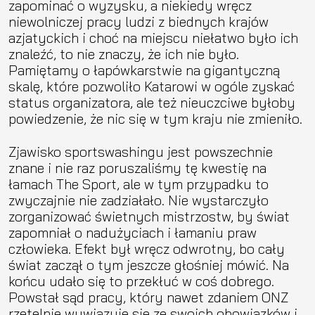
zapominać o wyzysku, a niekiedy wręcz
niewolniczej pracy ludzi z biednych krajów
azjatyckich i choć na miejscu niełatwo było ich
znaleźć, to nie znaczy, że ich nie było.
Pamiętamy o łapówkarstwie na gigantyczną
skalę, które pozwoliło Katarowi w ogóle zyskać
status organizatora, ale też nieuczciwe byłoby
powiedzenie, że nic się w tym kraju nie zmieniło.
Zjawisko sportswashingu jest powszechnie
znane i nie raz poruszaliśmy tę kwestię na
łamach The Sport, ale w tym przypadku to
zwyczajnie nie zadziałało. Nie wystarczyło
zorganizować świetnych mistrzostw, by świat
zapomniał o nadużyciach i łamaniu praw
człowieka. Efekt był wręcz odwrotny, bo cały
świat zaczął o tym jeszcze głośniej mówić. Na
końcu udało się to przekłuć w coś dobrego.
Powstał sąd pracy, który nawet zdaniem ONZ
rzetelnie wywiązuje się ze swoich obowiązków i