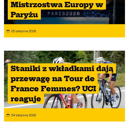
Mistrzostwa Europy w
Paryżu
05 sierpnia 2026
Staniki z wkładkami dają
przewagę na Tour de
France Femmes? UCI
reaguje
04 sierpnia 2026