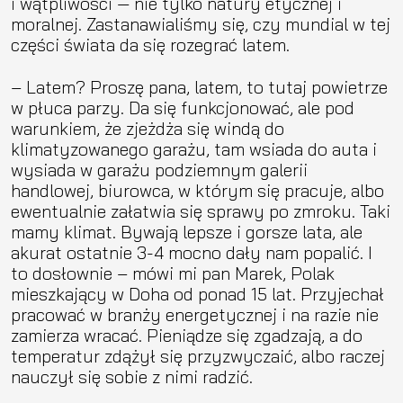
i wątpliwości — nie tylko natury etycznej i
moralnej. Zastanawialiśmy się, czy mundial w tej
części świata da się rozegrać latem.
– Latem? Proszę pana, latem, to tutaj powietrze
w płuca parzy. Da się funkcjonować, ale pod
warunkiem, że zjeżdża się windą do
klimatyzowanego garażu, tam wsiada do auta i
wysiada w garażu podziemnym galerii
handlowej, biurowca, w którym się pracuje, albo
ewentualnie załatwia się sprawy po zmroku. Taki
mamy klimat. Bywają lepsze i gorsze lata, ale
akurat ostatnie 3-4 mocno dały nam popalić. I
to dosłownie – mówi mi pan Marek, Polak
mieszkający w Doha od ponad 15 lat. Przyjechał
pracować w branży energetycznej i na razie nie
zamierza wracać. Pieniądze się zgadzają, a do
temperatur zdążył się przyzwyczaić, albo raczej
nauczył się sobie z nimi radzić.