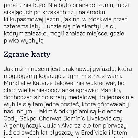
prostu nie było. Nie było pijanego tłumu, ludzi
sikających po krzakach czy na środku
kilkupasmowej jezdni, jak np. w Moskwie przed
czterema laty. Ludzie się nie skarżyli, a ci,
którym zależało, mogli znaleźć miejsce, gdzie
piwko wychylą.
Zgrane karty
Jakimś minusem jest brak nowej gwiazdy, którą
moglibyśmy kojarzyć z tymi mistrzostwami.
Mundial w Katarze takowej nie wykreował, bo
choć wielką niespodziankę sprawiło Maroko,
dochodząc aż do strefy medalowej, to jednak nie
wybiła się tam jedna postać, która górowałaby
nad innymi. Jakimiś odkryciami są Holender
Cody Gakpo, Chorwat Dominic Livaković czy
Argentyńczyk Julian Alvarez, ale ten pierwszy
już od dwóch lat błyszczy w Eredivisie i latem