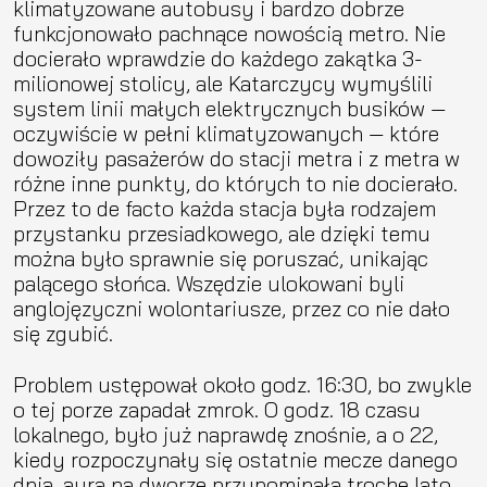
klimatyzowane autobusy i bardzo dobrze
funkcjonowało pachnące nowością metro. Nie
docierało wprawdzie do każdego zakątka 3-
milionowej stolicy, ale Katarczycy wymyślili
system linii małych elektrycznych busików —
oczywiście w pełni klimatyzowanych — które
dowoziły pasażerów do stacji metra i z metra w
różne inne punkty, do których to nie docierało.
Przez to de facto każda stacja była rodzajem
przystanku przesiadkowego, ale dzięki temu
można było sprawnie się poruszać, unikając
palącego słońca. Wszędzie ulokowani byli
anglojęzyczni wolontariusze, przez co nie dało
się zgubić.
Problem ustępował około godz. 16:30, bo zwykle
o tej porze zapadał zmrok. O godz. 18 czasu
lokalnego, było już naprawdę znośnie, a o 22,
kiedy rozpoczynały się ostatnie mecze danego
dnia, aura na dworze przypominała trochę lato