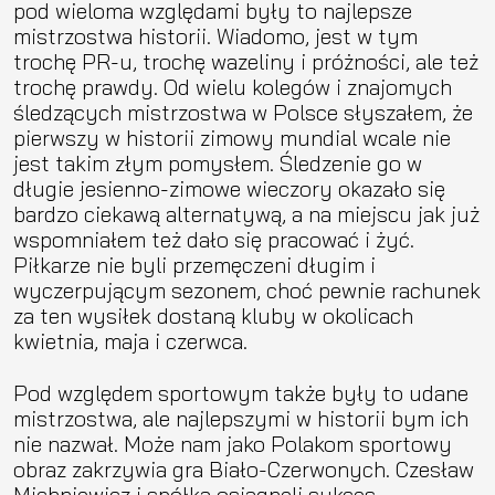
pod wieloma względami były to najlepsze
mistrzostwa historii. Wiadomo, jest w tym
trochę PR-u, trochę wazeliny i próżności, ale też
trochę prawdy. Od wielu kolegów i znajomych
śledzących mistrzostwa w Polsce słyszałem, że
pierwszy w historii zimowy mundial wcale nie
jest takim złym pomysłem. Śledzenie go w
długie jesienno-zimowe wieczory okazało się
bardzo ciekawą alternatywą, a na miejscu jak już
wspomniałem też dało się pracować i żyć.
Piłkarze nie byli przemęczeni długim i
wyczerpującym sezonem, choć pewnie rachunek
za ten wysiłek dostaną kluby w okolicach
kwietnia, maja i czerwca.
Pod względem sportowym także były to udane
mistrzostwa, ale najlepszymi w historii bym ich
nie nazwał. Może nam jako Polakom sportowy
obraz zakrzywia gra Biało-Czerwonych. Czesław
Michniewicz i spółka osiągnęli sukces,