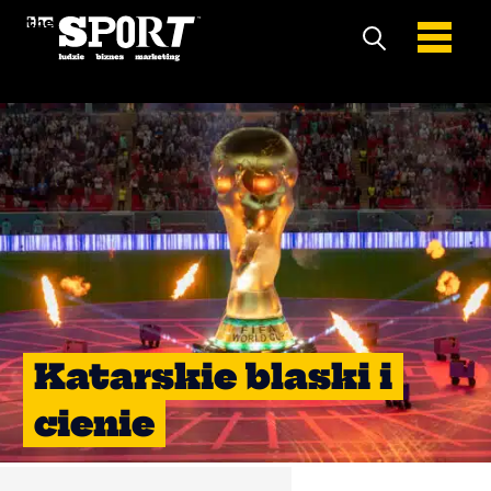
Katarskie blaski i
cienie