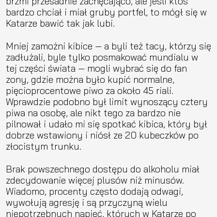
brzmi przesadnie zachęcająco, ale jeśli ktoś
bardzo chciał i miał gruby portfel, to mógł się w
Katarze bawić tak jak lubi.
Mniej zamożni kibice — a byli też tacy, którzy się
zadłużali, byle tylko posmakować mundialu w
tej części świata — mogli wybrać się do fan
zony, gdzie można było kupić normalne,
pięcioprocentowe piwo za około 45 riali.
Wprawdzie podobno był limit wynoszący cztery
piwa na osobę, ale nikt tego za bardzo nie
pilnował i udało mi się spotkać kibica, który był
dobrze wstawiony i niósł ze 20 kubeczków po
złocistym trunku.
Brak powszechnego dostępu do alkoholu miał
zdecydowanie więcej plusów niż minusów.
Wiadomo, procenty często dodają odwagi,
wywołują agresję i są przyczyną wielu
niepotrzebnych napięć, których w Katarze po