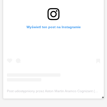
Wyświetl ten post na Instagramie
Post udostępniony przez Aston Martin Aramco Cognizant (@astonmartinf1)