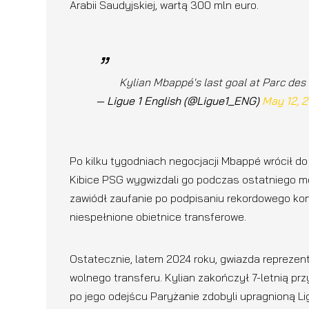
Arabii Saudyjskiej, wartą 300 mln euro.
Kylian Mbappé's last goal at Parc des
— Ligue 1 English (@Ligue1_ENG)
May 12, 
Po kilku tygodniach negocjacji Mbappé wrócił do
Kibice PSG wygwizdali go podczas ostatniego me
zawiódł zaufanie po podpisaniu rekordowego kont
niespełnione obietnice transferowe.
Ostatecznie, latem 2024 roku, gwiazda reprezent
wolnego transferu. Kylian zakończył 7-letnią p
po jego odejścu Paryżanie zdobyli upragnioną Li