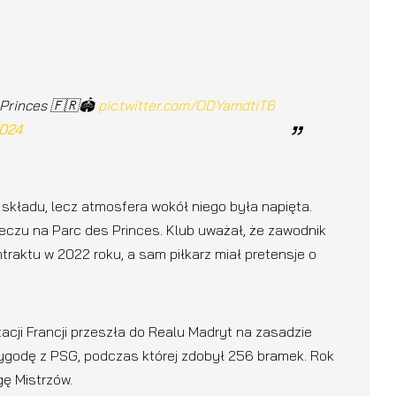
 Princes 🇫🇷🏟️
pic.twitter.com/ODYamdtiT6
2024
 składu, lecz atmosfera wokół niego była napięta.
czu na Parc des Princes. Klub uważał, że zawodnik
raktu w 2022 roku, a sam piłkarz miał pretensje o
acji Francji przeszła do Realu Madryt na zasadzie
rzygodę z PSG, podczas której zdobył 256 bramek. Rok
gę Mistrzów.