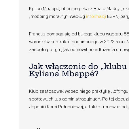
Kylian Mbappé, obecnie piłkarz Realu Madryt, sk
„mobbing moralny”. Według
informacji
ESPN, pary
Francuz domaga się od byłego klubu wypłaty 55 m
warunków kontraktu podpisanego w 2022 roku. M
zespołu po tym, jak odmówił przedłużenia umow
Jak włączenie do „klubu
Kyliana Mbappé?
Klub zastosował wobec niego praktykę „loftingu
sportowych lub administracyjnych. Po tej decyz
Japonii i Korei Południowej, a także trenował ind