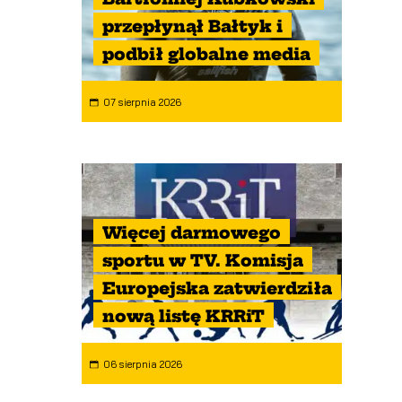
przepłynął Bałtyk i
podbił globalne media
07 sierpnia 2026
Więcej darmowego
sportu w TV. Komisja
Europejska zatwierdziła
nową listę KRRiT
06 sierpnia 2026