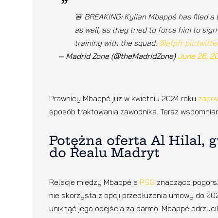
🚨 BREAKING: Kylian Mbappé has filed a 
as well, as they tried to force him to si
training with the squad.
@afpfr
pic.twit
— Madrid Zone (@theMadridZone)
June 26, 2
Prawnicy Mbappé już w kwietniu 2024 roku
zapow
sposób traktowania zawodnika. Teraz wspomnian
Potężna oferta Al Hilal, 
do Realu Madryt
Relacje między Mbappé a
PSG
znacząco pogorszy
nie skorzysta z opcji przedłużenia umowy do 202
uniknąć jego odejścia za darmo. Mbappé odrzucił 