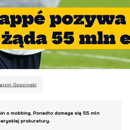
bappé pozywa
 żąda 55 mln 
arcin Goscinski
ain o mobbing. Ponadto domaga się 55 mln
aryskiej prokuratury.