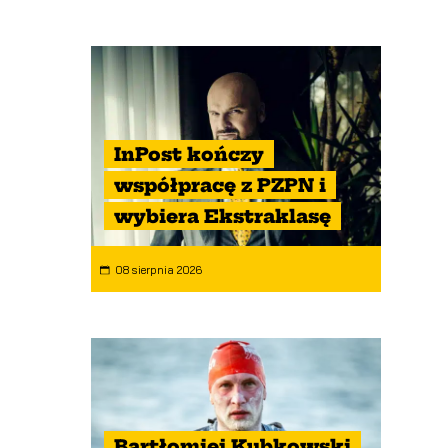
InPost kończy
współpracę z PZPN i
wybiera Ekstraklasę
08 sierpnia 2026
Bartłomiej Kubkowski