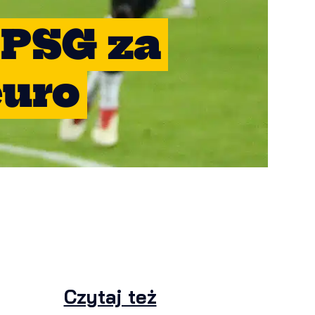
 PSG za
euro
Czytaj też