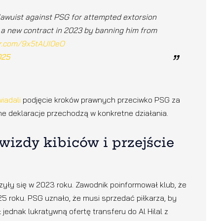
lawuist against PSG for attempted extorsion
gn a new contract in 2023 by banning him from
ter.com/9x5tAUI0eO
025
iadali
podjęcie kroków prawnych przeciwko PSG za
e deklaracje przechodzą w konkretne działania.
gwizdy kibiców i przejście
ły się w 2023 roku. Zawodnik poinformował klub, że
5 roku. PSG uznało, że musi sprzedać piłkarza, by
jednak lukratywną ofertę transferu do Al Hilal z