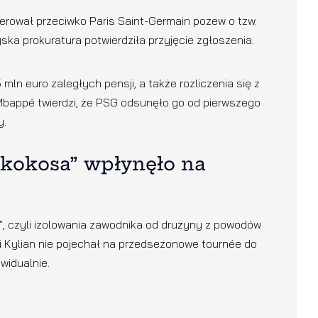
ierował przeciwko Paris Saint-Germain pozew o tzw.
ska prokuratura potwierdziła przyjęcie zgłoszenia.
ln euro zaległych pensji, a także rozliczenia się z
bappé twierdzi, że PSG odsunęło go od pierwszego
y.
 kokosa” wpłynęło na
”, czyli izolowania zawodnika od drużyny z powodów
ji Kylian nie pojechał na przedsezonowe tournée do
ywidualnie.