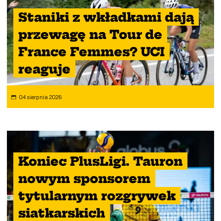
Staniki z wkładkami dają
przewagę na Tour de
France Femmes? UCI
reaguje
04 sierpnia 2026
Koniec PlusLigi. Tauron
nowym sponsorem
tytularnym rozgrywek
siatkarskich