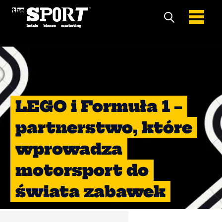
LEGO i Formuła 1 –
partnerstwo, które
wprowadza
motorsport do
świata zabawek