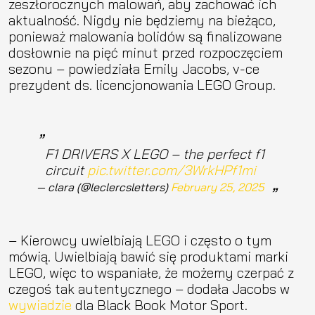
zeszłorocznych malowań, aby zachować ich
aktualność. Nigdy nie będziemy na bieżąco,
ponieważ malowania bolidów są finalizowane
dosłownie na pięć minut przed rozpoczęciem
sezonu – powiedziała Emily Jacobs, v-ce
prezydent ds. licencjonowania LEGO Group.
F1 DRIVERS X LEGO – the perfect f1
circuit
pic.twitter.com/3WrkHPf1mi
— clara (@leclercsletters)
February 25, 2025
– Kierowcy uwielbiają LEGO i często o tym
mówią. Uwielbiają bawić się produktami marki
LEGO, więc to wspaniałe, że możemy czerpać z
czegoś tak autentycznego – dodała Jacobs w
wywiadzie
dla Black Book Motor Sport.