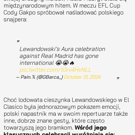
międzynarodowym hitem. W meczu EFL Cup
Cody Gakpo spróbował naśladować polskiego
snajpera:
Lewandowski’s Aura celebration
against Real Madrid has gone
international 😭😭🔥
pic.twitter.com/IGrv4HvNLL
— Pain.𝕏 (@GBarca_)
October 31, 2024
Choć lodowata cieszynka Lewandowskiego w El
Clasico była jednorazowym pokazem emocji,
polski napastnik ma w swoim repertuarze także
inne, dobrze znane gesty, które często
towarzyszą jego bramkom.
Wśród jego
klasycznych celebracji wyróżniają się: