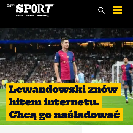
Lewandowski znów
hitem internetu.
Chcą go naśladować