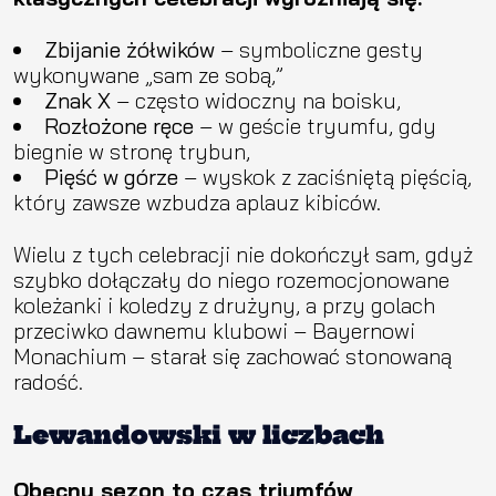
Zbijanie żółwików
– symboliczne gesty
wykonywane „sam ze sobą,”
Znak X
– często widoczny na boisku,
Rozłożone ręce
– w geście tryumfu, gdy
biegnie w stronę trybun,
Pięść w górze
– wyskok z zaciśniętą pięścią,
który zawsze wzbudza aplauz kibiców.
Wielu z tych celebracji nie dokończył sam, gdyż
szybko dołączały do niego rozemocjonowane
koleżanki i koledzy z drużyny, a przy golach
przeciwko dawnemu klubowi – Bayernowi
Monachium – starał się zachować stonowaną
radość.
Lewandowski w liczbach
Obecny sezon to czas triumfów