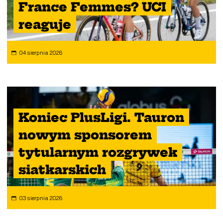
France Femmes? UCI
reaguje
04 sierpnia 2026
Koniec PlusLigi. Tauron
nowym sponsorem
tytularnym rozgrywek
siatkarskich
03 sierpnia 2026