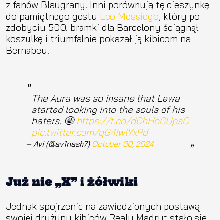
z fanów Blaugrany. Inni porównują tę cieszynkę
do pamiętnego gestu
Leo Messiego
, który po
zdobyciu 500. bramki dla Barcelony ściągnął
koszulkę i triumfalnie pokazał ją kibicom na
Bernabeu.
The Aura was so insane that Lewa
started looking into the souls of his
haters. 🤩
https://t.co/dChHoGUpsC
pic.twitter.com/qG4iwlYxPd
— Avi (@av1nash7)
October 30, 2024
Już nie „X” i żółwiki
Jednak spojrzenie na zawiedzionych postawą
swojej drużyny kibiców Realu Madryt stało się