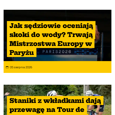
Jak sędziowie oceniają
skoki do wody? Trwają
Mistrzostwa Europy w
Paryżu
05 sierpnia 2026
Staniki z wkładkami dają
przewagę na Tour de