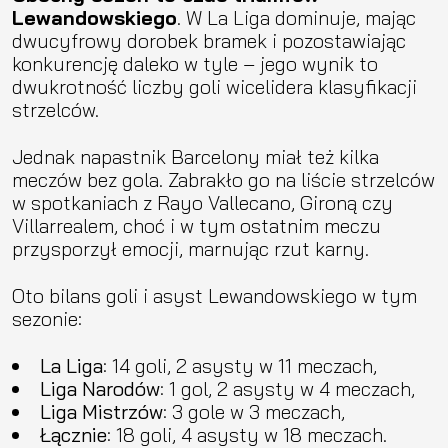
Lewandowskiego
. W La Liga dominuje, mając
dwucyfrowy dorobek bramek i pozostawiając
konkurencję daleko w tyle – jego wynik to
dwukrotność liczby goli wicelidera klasyfikacji
strzelców.
Jednak napastnik Barcelony miał też kilka
meczów bez gola. Zabrakło go na liście strzelców
w spotkaniach z Rayo Vallecano, Gironą czy
Villarrealem, choć i w tym ostatnim meczu
przysporzył emocji, marnując rzut karny.
Oto bilans goli i asyst Lewandowskiego w tym
sezonie:
La Liga
: 14 goli, 2 asysty w 11 meczach,
Liga Narodów
: 1 gol, 2 asysty w 4 meczach,
Liga Mistrzów
: 3 gole w 3 meczach,
Łącznie
: 18 goli, 4 asysty w 18 meczach.