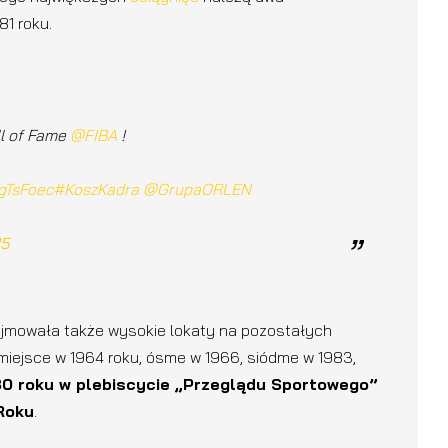
81 roku.
ll of Fame
@FIBA
!
gTsFoec
#KoszKadra
@GrupaORLEN
25
ajmowała także wysokie lokaty na pozostałych
 miejsce w 1964 roku, ósme w 1966, siódme w 1983,
0 roku w plebiscycie „Przeglądu Sportowego”
 Roku
.