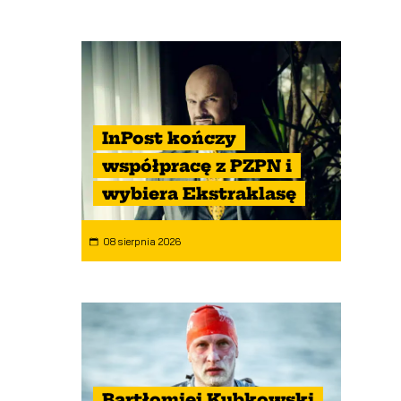
InPost kończy
współpracę z PZPN i
wybiera Ekstraklasę
08 sierpnia 2026
Bartłomiej Kubkowski