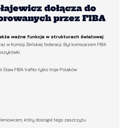
łajewicz dołącza do
norowanych przez FIBA
także ważne funkcje w strukturach światowej
raz w Komisji Żeńskiej federacji. Był komisarzem FIBA
oszykówki.
 Sław FIBA trafiło tylko troje Polaków:
oleniowcem, który dostąpił tego zaszczytu.