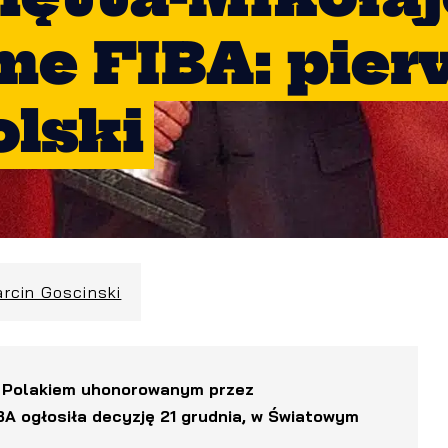
ame FIBA: pie
olski
rcin Goscinski
m Polakiem uhonorowanym przez
A ogłosiła decyzję 21 grudnia, w Światowym