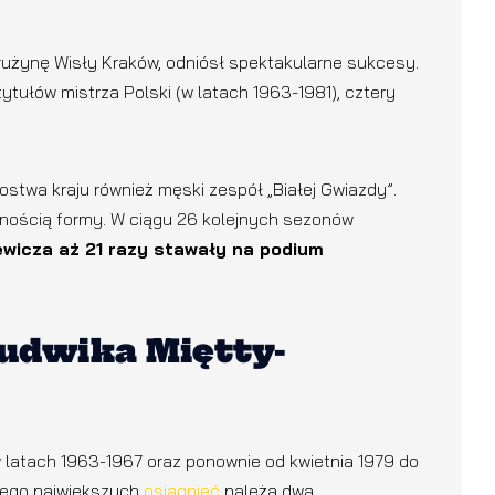
rużynę Wisły Kraków, odniósł spektakularne sukcesy.
ytułów mistrza Polski (w latach 1963-1981), cztery
stwa kraju również męski zespół „Białej Gwiazdy”.
lnością formy. W ciągu 26 kolejnych sezonów
wicza aż 21 razy stawały na podium
Ludwika Miętty-
(w latach 1963-1967 oraz ponownie od kwietnia 1979 do
jego największych
osiągnięć
należą dwa