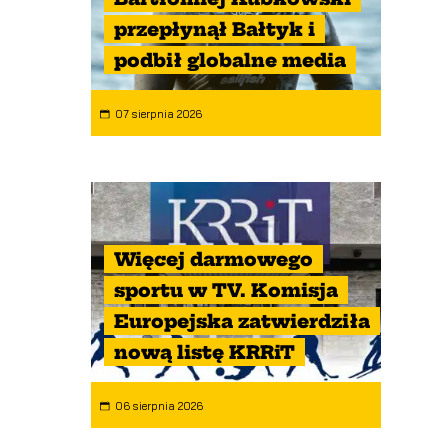
przepłynął Bałtyk i
podbił globalne media
07 sierpnia 2026
Więcej darmowego
sportu w TV. Komisja
Europejska zatwierdziła
nową listę KRRiT
06 sierpnia 2026