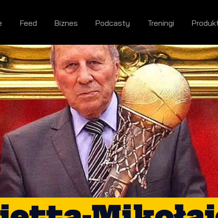
e
Feed
Biznes
Podcasty
Treningi
Produk
iętta-Mikoła