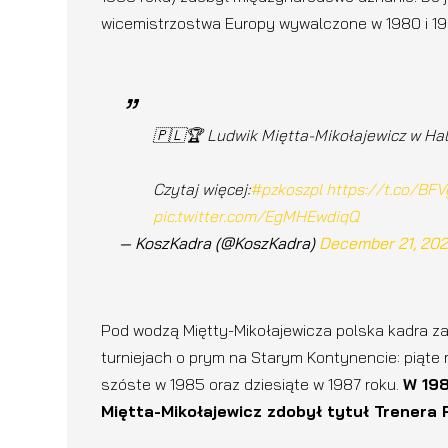
wicemistrzostwa Europy wywalczone w 1980 i 19
🇵🇱🏆 Ludwik Miętta-Mikołajewicz w Ha
Czytaj więcej:
#pzkoszpl
https://t.co/BFV
pic.twitter.com/EgMHEwdiqQ
— KoszKadra (@KoszKadra)
December 21, 20
Pod wodzą Miętty-Mikołajewicza polska kadra z
turniejach o prym na Starym Kontynencie: piąte
szóste w 1985 oraz dziesiąte w 1987 roku.
W 198
Miętta-Mikołajewicz zdobył tytuł Trenera