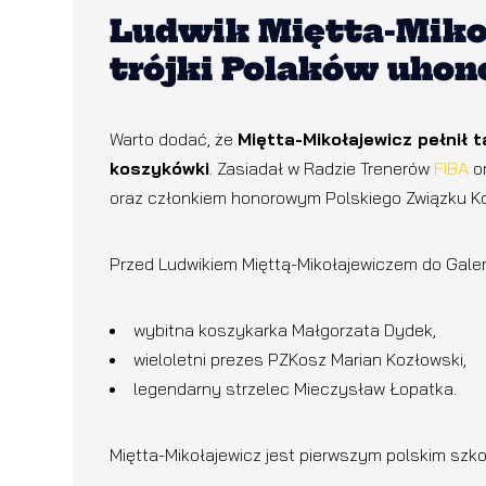
Ludwik Miętta-Miko
trójki Polaków uho
Warto dodać, że
Miętta-Mikołajewicz pełnił 
koszykówki
. Zasiadał w Radzie Trenerów
FIBA
o
oraz członkiem honorowym Polskiego Związku K
Przed Ludwikiem Mięttą-Mikołajewiczem do Galerii
wybitna koszykarka Małgorzata Dydek,
wieloletni prezes PZKosz Marian Kozłowski,
legendarny strzelec Mieczysław Łopatka.
Miętta-Mikołajewicz jest pierwszym polskim szk