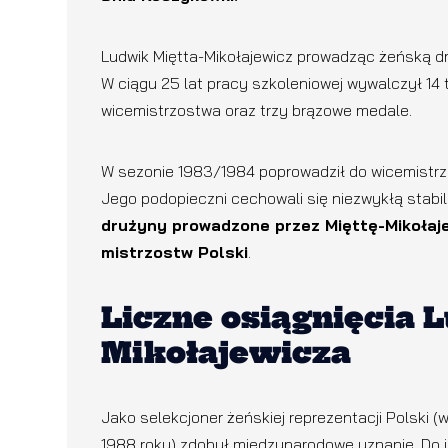
Ludwik Miętta-Mikołajewicz prowadząc żeńską d
W ciągu 25 lat pracy szkoleniowej wywalczył 14 t
wicemistrzostwa oraz trzy brązowe medale.
W sezonie 1983/1984 poprowadził do wicemistrzo
Jego podopieczni cechowali się niezwykłą stabi
drużyny prowadzone przez Mięttę-Mikołaje
mistrzostw Polski
.
Liczne osiągnięcia 
Mikołajewicza
Jako selekcjoner żeńskiej reprezentacji Polski 
1988 roku) zdobył międzynarodowe uznanie. Do 