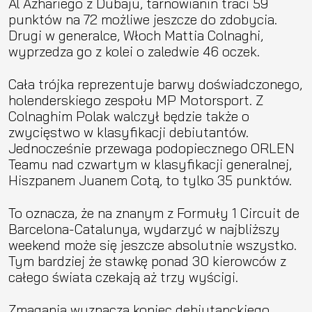
Al Azhariego z Dubaju, tarnowianin traci 59
punktów na 72 możliwe jeszcze do zdobycia.
Drugi w generalce, Włoch Mattia Colnaghi,
wyprzedza go z kolei o zaledwie 46 oczek.
Cała trójka reprezentuje barwy doświadczonego,
holenderskiego zespołu MP Motorsport. Z
Colnaghim Polak walczył będzie także o
zwycięstwo w klasyfikacji debiutantów.
Jednocześnie przewaga podopiecznego ORLEN
Teamu nad czwartym w klasyfikacji generalnej,
Hiszpanem Juanem Cotą, to tylko 35 punktów.
To oznacza, że na znanym z Formuły 1 Circuit de
Barcelona-Catalunya, wydarzyć w najbliższy
weekend może się jeszcze absolutnie wszystko.
Tym bardziej że stawkę ponad 30 kierowców z
całego świata czekają aż trzy wyścigi.
Zmagania wyznaczą koniec debiutanckiego