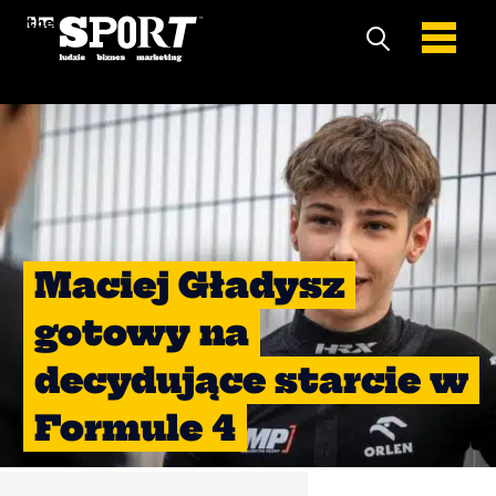
Maciej Gładysz
gotowy na
decydujące starcie w
Formule 4