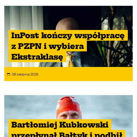
InPost kończy współpracę
z PZPN i wybiera
Ekstraklasę
08 sierpnia 2026
Bartłomiej Kubkowski
przepłynął Bałtyk i podbił