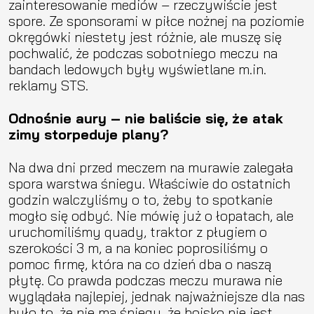
zainteresowanie mediów – rzeczywiście jest
spore. Ze sponsorami w piłce nożnej na poziomie
okręgówki niestety jest różnie, ale muszę się
pochwalić, że podczas sobotniego meczu na
bandach ledowych były wyświetlane m.in.
reklamy STS.
Odnośnie aury – nie baliście się, że atak
zimy storpeduje plany?
Na dwa dni przed meczem na murawie zalegała
spora warstwa śniegu. Właściwie do ostatnich
godzin walczyliśmy o to, żeby to spotkanie
mogło się odbyć. Nie mówię już o łopatach, ale
uruchomiliśmy quady, traktor z pługiem o
szerokości 3 m, a na koniec poprosiliśmy o
pomoc firmę, która na co dzień dba o naszą
płytę. Co prawda podczas meczu murawa nie
wyglądała najlepiej, jednak najważniejsze dla nas
było to, że nie ma śniegu, że boisko nie jest