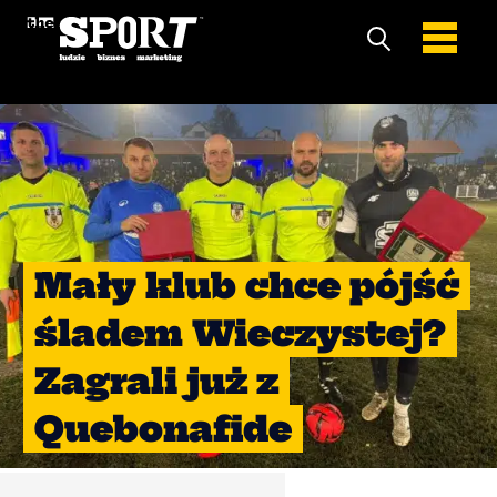
Mały klub chce pójść
śladem Wieczystej?
Zagrali już z
Quebonafide