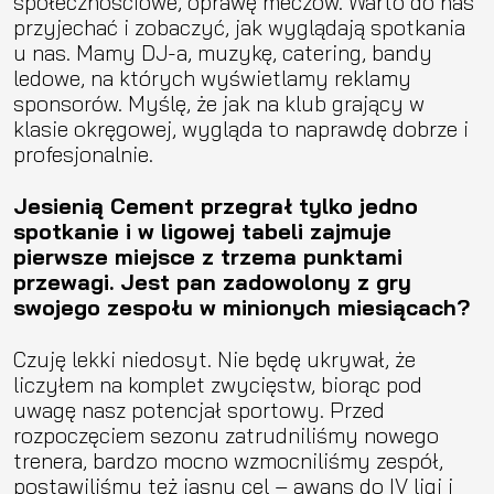
społecznościowe, oprawę meczów. Warto do nas
przyjechać i zobaczyć, jak wyglądają spotkania
u nas. Mamy DJ-a, muzykę, catering, bandy
ledowe, na których wyświetlamy reklamy
sponsorów. Myślę, że jak na klub grający w
klasie okręgowej, wygląda to naprawdę dobrze i
profesjonalnie.
Jesienią Cement przegrał tylko jedno
spotkanie i w ligowej tabeli zajmuje
pierwsze miejsce z trzema punktami
przewagi. Jest pan zadowolony z gry
swojego zespołu w minionych miesiącach?
Czuję lekki niedosyt. Nie będę ukrywał, że
liczyłem na komplet zwycięstw, biorąc pod
uwagę nasz potencjał sportowy. Przed
rozpoczęciem sezonu zatrudniliśmy nowego
trenera, bardzo mocno wzmocniliśmy zespół,
postawiliśmy też jasny cel – awans do IV ligi i