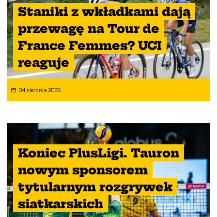
Staniki z wkładkami dają
przewagę na Tour de
France Femmes? UCI
reaguje
04 sierpnia 2026
Koniec PlusLigi. Tauron
nowym sponsorem
tytularnym rozgrywek
siatkarskich