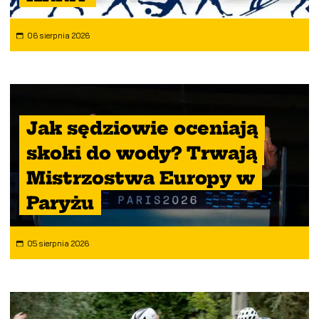
06 sierpnia 2026
Jak sędziowie oceniają
skoki do wody? Trwają
Mistrzostwa Europy w
Paryżu
05 sierpnia 2026