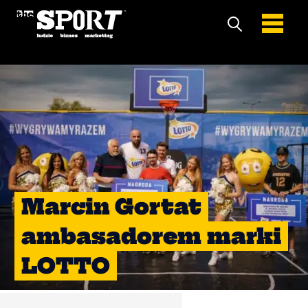
Marcin Gortat
ambasadorem marki
LOTTO