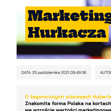
Marketing
Hurkacza
DATA:
25 października 2021 09:49:36
AUTO
O tegorocznych sukcesach Huberta 
Znakomita forma Polaka na kortach
we wzroście wartości marketingowe