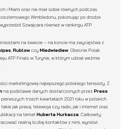
ch i Miami oraz nie miał sobie równych podczas
wielkoszlemowego Wimbledonu, pokonując po drodze
 wyprzedził Szwajcara również w rankingu ATP.
enisistami na świecie – na koncie ma zwycięstwa z
sipas
,
Rublow
czy
Miedwiediew
. Obecnie Polak
ju ATP Finals w Turynie, w którym udział weźmie
.
ści marketingowej najlepszego polskiego tenisisty. Z
n
na podstawie danych dostarczonych przez
Press
w pierwszych trzech kwartałach 2021 roku w polskich
kie jak prasa, telewizja czy radio, jak i internet oraz
blikacji na temat
Huberta
Hurkacza
. Całkowity
zacować realną liczbę kontaktów z nimi, wyniósł