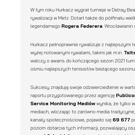
W tym roku Hurkacz wygrał turnieje w Delray Bea
rywalizacji w Metz. Dotarł także do półfinału 
legendarnego
Rogera Federera
. Wrocławianin
Hurkacz pełnoprawnie rywalizuje z najlepszymi t
wyżej notowanymi rywalami, takimi jak m.in.
Tsit
walczy o awans do kończącego sezon 2021 turnie
ośmiu najlepszych tenisistów bieżącego sezonu
Sukcesy znajdują swoje odzwierciedlenie w warto
raportu przygotowanego przez agencję
Publico
Service Monitoring Mediów
wynika, że tylko 
mediach, wliczając to zarówno media tradycyjne, ta
kanały społecznościowe, pojawiło się
69 677
pu
poziom dotarcia tych informacji, pozwalający os