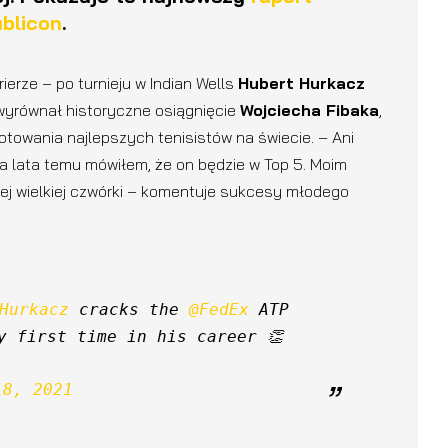
blicon
.
erze – po turnieju w Indian Wells
Hubert Hurkacz
wyrównał historyczne osiągnięcie
Wojciecha Fibaka
,
notowania najlepszych tenisistów na świecie. – Ani
Dwa lata temu mówiłem, że on będzie w Top 5. Moim
wej wielkiej czwórki – komentuje sukcesy młodego
Hurkacz
 cracks the 
@FedEx
 ATP 
Rankings Top 10 for the very first time in his career 👏 
18, 2021