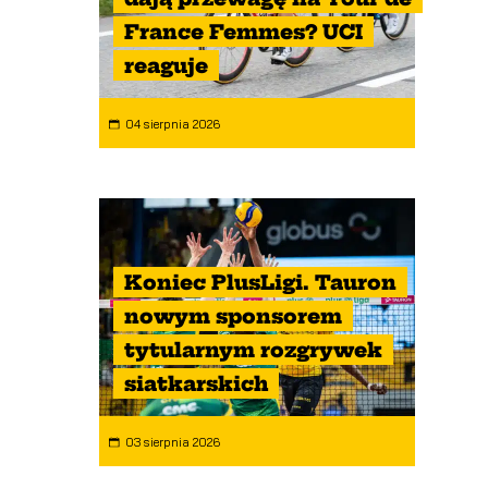
France Femmes? UCI
reaguje
04 sierpnia 2026
Koniec PlusLigi. Tauron
nowym sponsorem
tytularnym rozgrywek
siatkarskich
03 sierpnia 2026