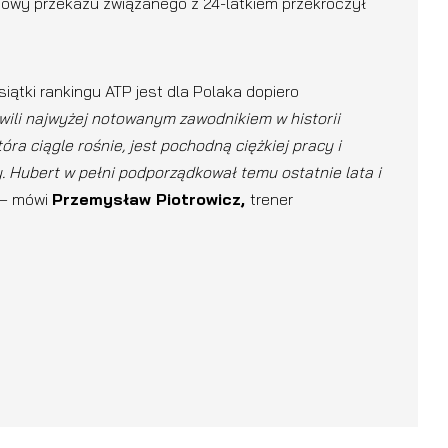
owy przekazu związanego z 24-latkiem przekroczył
iątki rankingu ATP jest dla Polaka dopiero
hwili najwyżej notowanym zawodnikiem w historii
ra ciągle rośnie, jest pochodną ciężkiej pracy i
y. Hubert w pełni podporządkował temu ostatnie lata i
– mówi
Przemysław Piotrowicz,
trener