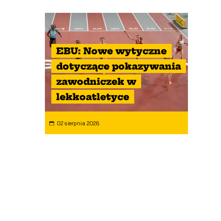
EBU: Nowe wytyczne
dotyczące pokazywania
zawodniczek w
lekkoatletyce
02 sierpnia 2026