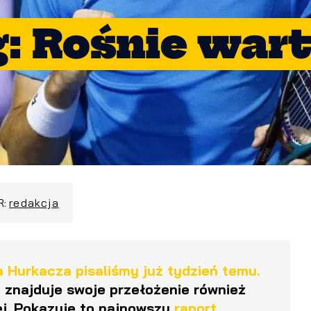
: Rośnie war
R:
redakcja
Hurkacza pisaliśmy już tydzień temu.
 znajduje swoje przełożenie również
j. Pokazuje to najnowszy
raport