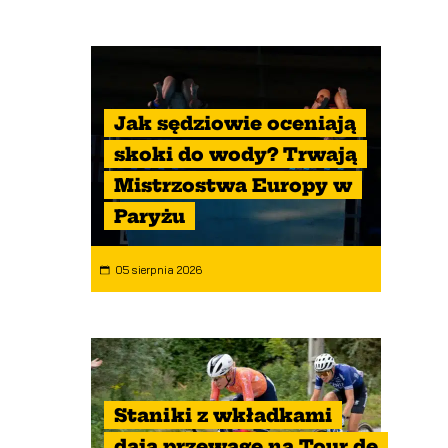
Jak sędziowie oceniają
skoki do wody? Trwają
Mistrzostwa Europy w
Paryżu
05 sierpnia 2026
Staniki z wkładkami
dają przewagę na Tour de