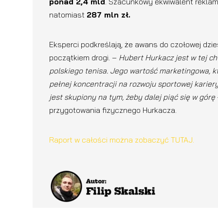
ponad 2,4 mld
. Szacunkowy ekwiwalent reklam
natomiast
287 mln zł.
Eksperci podkreślają, że awans do czołowej dzies
początkiem drogi. –
Hubert Hurkacz jest w tej c
polskiego tenisa. Jego wartość marketingowa, któ
pełnej koncentracji na rozwoju sportowej karier
jest skupiony na tym, żeby dalej piąć się w górę
przygotowania fizycznego Hurkacza.
Raport w całości można zobaczyć TUTAJ.