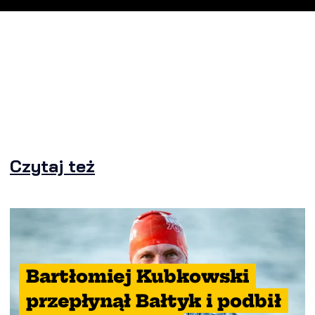
Czytaj też
Bartłomiej Kubkowski
przepłynął Bałtyk i podbił