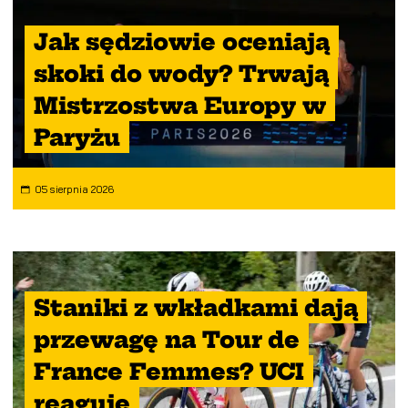
Jak sędziowie oceniają
skoki do wody? Trwają
Mistrzostwa Europy w
Paryżu
05 sierpnia 2026
Staniki z wkładkami dają
przewagę na Tour de
France Femmes? UCI
reaguje