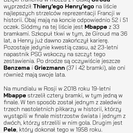
wyprzedził
Thiery’ego Henry’ego
na liście
najlepszych strzelców reprezentacji Francji w
historii. Obaj mają na koncie odpowiednio 52 i 51
oczek. Siódmy na tej liście jest
Mbappe
z 33
bramkami. Szkopuł tkwi w tym, że Giroud ma 36
lat, a Henry już dawno zakończył karierę.
Pozostaje jedynie kwestią czasu, aż 23-letni
napastnik PSG wskoczy na szczyt tego
zestawienia. Po drodze są oczywiście jeszcze
Benzema
i
Griezmann
(37 i 42 bramki), ale oni
również mają swoje lata.
Na mundialu w Rosji w 2018 roku 19-letni
Mbappe
strzelił cztery bramki, w tym jedną w
finale. W ten sposób został jednym z zaledwie
trzech nastoletnich piłkarzy w historii, którzy
wystąpili w finale mistrzostw świata i jednym z
dwóch, którzy strzelili w nim gola. Drugim jest
Pele
, który dokonał tego w 1958 roku.