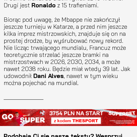
Drugi jest
Ronaldo
z 15 trafieniami.
Biorąc pod uwagę, że Mbappe nie zakończył
jeszcze turnieju w Katarze, a przed nim jeszcze
kilka imprez mistrzowskich, znajduje się on na
prostej drodze, by wyśrubować nowy rekord.
Nie licząc trwającego mundialu, Francuz może
teoretycznie strzelać jeszcze bramki na
mistrzostwach w 2026, 2030, 2034, a może
nawet 2038 roku. Będzie miał wtedy 39 lat. Jak
udowodnił
Dani Alves
, nawet w tym wieku
można pojechać na mundial.
_____________
Podobają Ci się nasze teksty? Wesprzyj