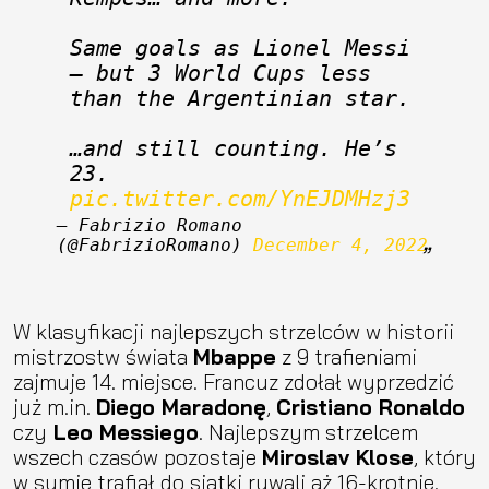
Same goals as Lionel Messi 
— but 3 World Cups less 
than the Argentinian star.
…and still counting. He’s 
23. 
pic.twitter.com/YnEJDMHzj3
— Fabrizio Romano 
(@FabrizioRomano) 
December 4, 2022
W klasyfikacji najlepszych strzelców w historii
mistrzostw świata
Mbappe
z 9 trafieniami
zajmuje 14. miejsce. Francuz zdołał wyprzedzić
już m.in.
Diego Maradonę
,
Cristiano Ronaldo
czy
Leo Messiego
. Najlepszym strzelcem
wszech czasów pozostaje
Miroslav Klose
, który
w sumie trafiał do siatki rywali aż 16-krotnie.