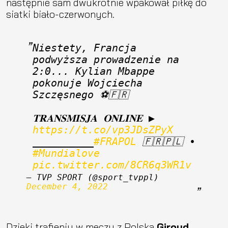
następnie sam dwukrotnie wpakował piłkę do
siatki biało-czerwonych.
Niestety, Francja 
podwyższa prowadzenie na 
2:0... Kylian Mbappe 
pokonuje Wojciecha 
Szczęsnego ⚽️🇫🇷
𝐓𝐑𝐀𝐍𝐒𝐌𝐈𝐒𝐉𝐀 𝐎𝐍𝐋𝐈𝐍𝐄 ▶ 
https://t.co/vp3JDsZPyX
__________
#FRAPOL
 🇫🇷🇵🇱 󠁧󠁢󠁥󠁮󠁧• 
#Mundialove
 󠁢 
pic.twitter.com/8CR6q3WR1v
— TVP SPORT (@sport_tvppl) 
December 4, 2022
Dzięki trafieniu w meczu z Polską
Giroud