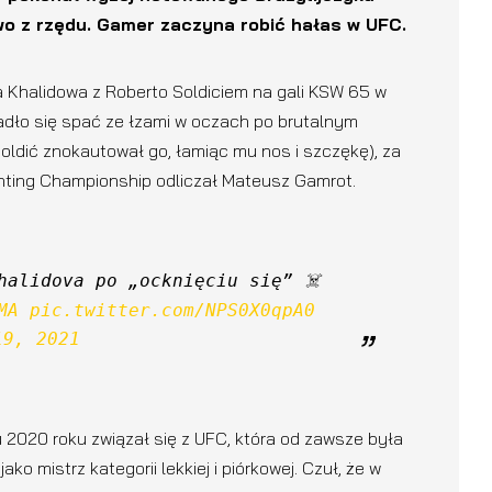
wo z rzędu. Gamer zaczyna robić hałas w UFC.
Khalidowa z Roberto Soldiciem na gali KSW 65 w
adło się spać ze łzami w oczach po brutalnym
oldić znokautował go, łamiąc mu nos i szczękę), za
ghting Championship odliczał Mateusz Gamrot.
Potworny nokaut i krwotok Khalidova po „ocknięciu się” ☠️ 
MA
pic.twitter.com/NPS0X0qpA0
19, 2021
2020 roku związał się z UFC, która od zawsze była
ko mistrz kategorii lekkiej i piórkowej. Czuł, że w