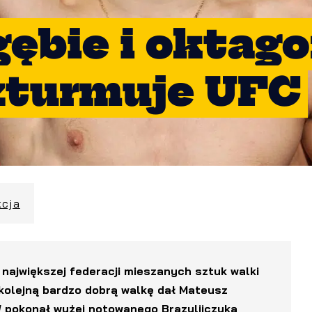
ębie i oktago
zturmuje UFC
kcja
 największej federacji mieszanych sztuk walki
 kolejną bardzo dobrą walkę dał Mateusz
 pokonał wyżej notowanego Brazylijczyka