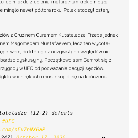
ko, co miał do zrobienia i naturalnym krokiem była
e minęło nawet półtora roku, Polak stoczył cztery
ędziów z Gruzinem Guramem Kutateladze. Trzeba jednak
aninem Magomedem Mustafaevem, lecz ten wycofał
stępstwem, do którego z oczywistych względów nie
 bardzo dyskusyjny. Początkowo sam Gamrot się z
 przygody w UFC od podważania decyzji sędziów.
yktu w ich rękach i musi skupić się na kończeniu
tateladze (12-2) defeats 
 
#UFC
.com/nEuZnNXGaP
A247) 
October 17, 2020