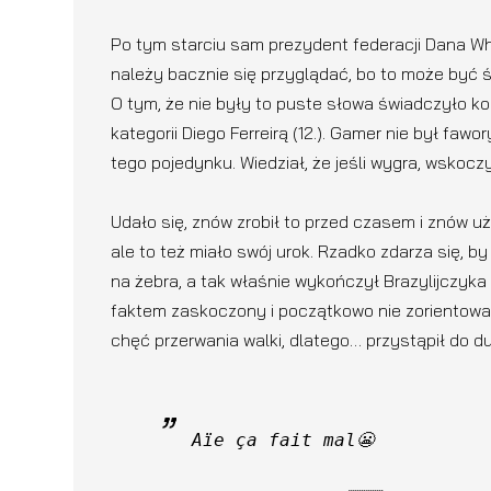
Po tym starciu sam prezydent federacji Dana Wh
należy bacznie się przyglądać, bo to może być śc
O tym, że nie były to puste słowa świadczyło k
kategorii Diego Ferreirą (12.). Gamer nie był fa
tego pojedynku. Wiedział, że jeśli wygra, wskocz
Udało się, znów zrobił to przed czasem i znów uż
ale to też miało swój urok. Rzadko zdarza się, b
na żebra, a tak właśnie wykończył Brazylijczyk
faktem zaskoczony i początkowo nie zorientował
chęć przerwania walki, dlatego… przystąpił do d
Aïe ça fait mal😬