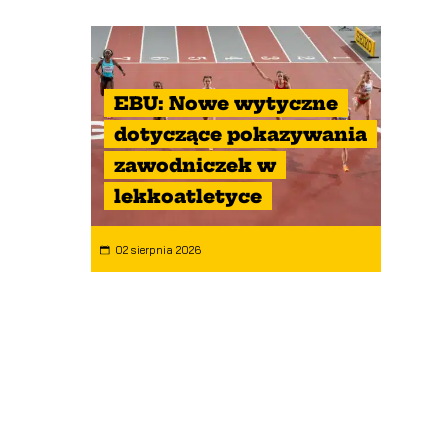
EBU: Nowe wytyczne
dotyczące pokazywania
zawodniczek w
lekkoatletyce
02 sierpnia 2026