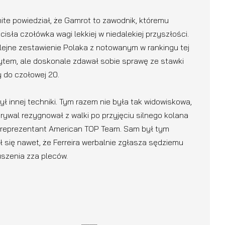
ite powiedział, że Gamrot to zawodnik, któremu
isła czołówka wagi lekkiej w niedalekiej przyszłości.
olejne zestawienie Polaka z notowanym w rankingu tej
worytem, ale doskonale zdawał sobie sprawę ze stawki
y do czołowej 20.
ył innej techniki. Tym razem nie była tak widowiskowa,
y rywal rezygnował z walki po przyjęciu silnego kolana
a reprezentant American TOP Team. Sam był tym
 się nawet, że Ferreira werbalnie zgłasza sędziemu
uszenia zza pleców.