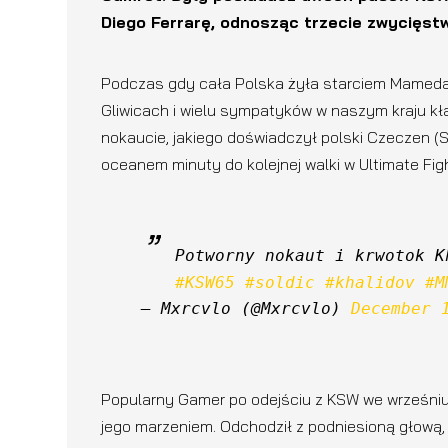
Diego Ferrarę, odnosząc trzecie zwycięst
Podczas gdy cała Polska żyła starciem Mameda 
Gliwicach i wielu sympatyków w naszym kraju kł
nokaucie, jakiego doświadczył polski Czeczen (S
oceanem minuty do kolejnej walki w Ultimate Fi
#KSW65
#soldic
#khalidov
#M
— Mxrcvlo (@Mxrcvlo) 
December 
Popularny Gamer po odejściu z KSW we wrześniu 
jego marzeniem. Odchodził z podniesioną głową, ja