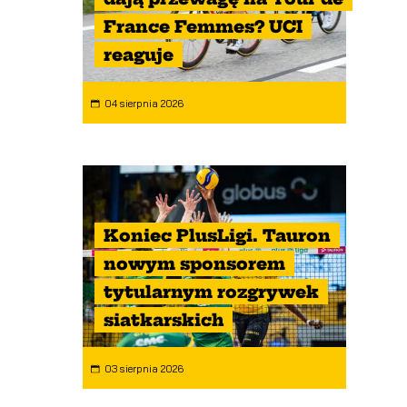
France Femmes? UCI
reaguje
04 sierpnia 2026
Koniec PlusLigi. Tauron
nowym sponsorem
tytularnym rozgrywek
siatkarskich
03 sierpnia 2026