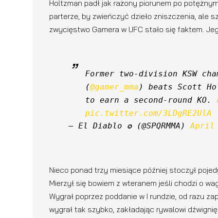
Holtzman padł jak rażony piorunem po potężnym 
parterze, by zwieńczyć dzieło zniszczenia, ale 
zwycięstwo Gamera w UFC stało się faktem. Jeg
Former two-division KSW cha
(
@gamer_mma
) beats Scott Ho
to earn a second-round KO. 
pic.twitter.com/3LDgRE2UlA
— El Diablo ✪ (@SPQRMMA) 
April
Nieco ponad trzy miesiące później stoczył pojed
Mierzył się bowiem z wteranem jeśli chodzi o wa
Wygrał poprzez poddanie w I rundzie, od razu zapi
wygrał tak szybko, zakładając rywalowi dźwignię n