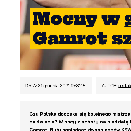
Mocny w g
Gamrot s
DATA:
21 grudnia 2021 15:31:18
AUTOR:
reda
Czy Polska doczeka się kolejnego mistrza
na świecie? W nocy z soboty na niedzielę
Gamrot. Były posiadacz dwóch pasów KSW