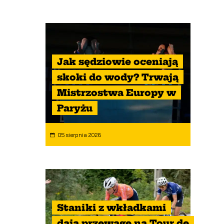
Jak sędziowie oceniają
skoki do wody? Trwają
Mistrzostwa Europy w
Paryżu
05 sierpnia 2026
Staniki z wkładkami
dają przewagę na Tour de