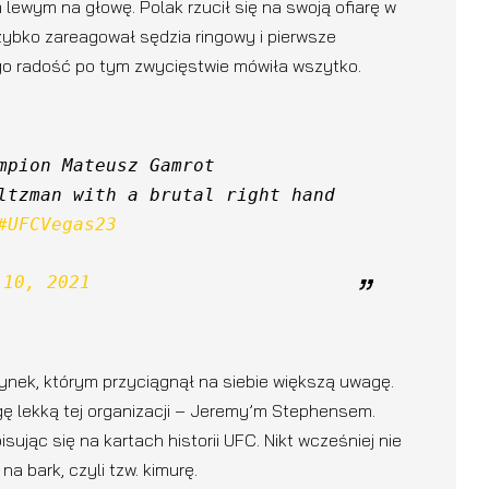
lewym na głowę. Polak rzucił się na swoją ofiarę w
szybko zareagował sędzia ringowy i pierwsze
o radość po tym zwycięstwie mówiła wszytko.
mpion Mateusz Gamrot 
ltzman with a brutal right hand 
#UFCVegas23
 10, 2021
ynek, którym przyciągnął na siebie większą uwagę.
gę lekką tej organizacji – Jeremy’m Stephensem.
sując się na kartach historii UFC. Nikt wcześniej nie
a bark, czyli tzw. kimurę.