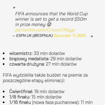
FIFA announces that the World Cup
winner is set to get a record $50m
in prize money 😮
pic.twitter.com/Crwwm7Nqyp
— ESPN UK (@ESPNUK)
December 17, 2025
wicemistrz
: 33 mln dolarów
brązowy medalista
: 29 mln dolarów
czwarta drużyna
: 27 mln dolarów
FIFA wydzieliła także budżet na premie za
poszczególne etapy eliminacji:
Ćwierćfinał:
19 mln dolarów
1/8 finału:
15 mln dolarów
1/16 finału
(nowa faza pucharowa): 11 mln