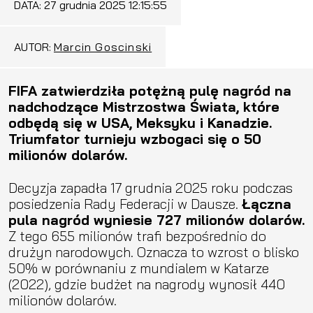
DATA:
27 grudnia 2025 12:15:55
AUTOR:
Marcin Goscinski
FIFA zatwierdziła potężną pulę nagród na
nadchodzące Mistrzostwa Świata, które
odbędą się w USA, Meksyku i Kanadzie.
Triumfator turnieju wzbogaci się o 50
milionów dolarów.
Decyzja zapadła 17 grudnia 2025 roku podczas
posiedzenia Rady Federacji w Dausze.
Łączna
pula nagród wyniesie 727 milionów dolarów.
Z tego 655 milionów trafi bezpośrednio do
drużyn narodowych. Oznacza to wzrost o blisko
50% w porównaniu z mundialem w Katarze
(2022), gdzie budżet na nagrody wynosił 440
milionów dolarów.