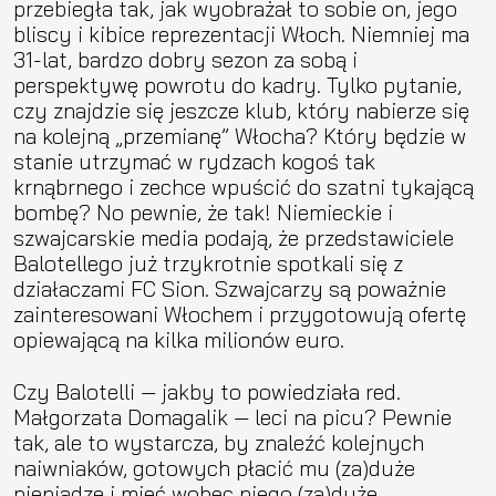
przebiegła tak, jak wyobrażał to sobie on, jego
bliscy i kibice reprezentacji Włoch. Niemniej ma
31-lat, bardzo dobry sezon za sobą i
perspektywę powrotu do kadry. Tylko pytanie,
czy znajdzie się jeszcze klub, który nabierze się
na kolejną „przemianę” Włocha? Który będzie w
stanie utrzymać w rydzach kogoś tak
krnąbrnego i zechce wpuścić do szatni tykającą
bombę? No pewnie, że tak! Niemieckie i
szwajcarskie media podają, że przedstawiciele
Balotellego już trzykrotnie spotkali się z
działaczami FC Sion. Szwajcarzy są poważnie
zainteresowani Włochem i przygotowują ofertę
opiewającą na kilka milionów euro.
Czy Balotelli — jakby to powiedziała red.
Małgorzata Domagalik — leci na picu? Pewnie
tak, ale to wystarcza, by znaleźć kolejnych
naiwniaków, gotowych płacić mu (za)duże
pieniądze i mieć wobec niego (za)duże