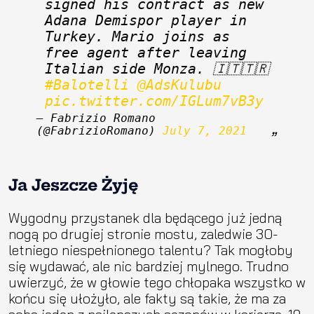
signed his contract as new 
Adana Demispor player in 
Turkey. Mario joins as 
free agent after leaving 
Italian side Monza. 🇮🇹🇹🇷 
#Balotelli
@AdsKulubu
pic.twitter.com/IGLum7vB3y
— Fabrizio Romano 
(@FabrizioRomano) 
July 7, 2021
Ja Jeszcze Żyję
Wygodny przystanek dla będącego już jedną
nogą po drugiej stronie mostu, zaledwie 30-
letniego niespełnionego talentu? Tak mogłoby
się wydawać, ale nic bardziej mylnego. Trudno
uwierzyć, że w głowie tego chłopaka wszystko w
końcu się ułożyło, ale fakty są takie, że ma za