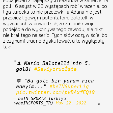
sobą jeden z najlepszych sezonów w karierze. 19
goli i 6 asyst w 33 występach robi wrażenie, bo
liga turecka to nie przelewki, a Adana nie jest
przecież ligowym potentatem. Balotelli w
wywiadach zapowiedział, że zmienił swoje
podejście do wykonywanego zawodu, ale nikt
nie brał tego na serio. Tych słów oczywiście, bo
z czynami trudno dyskutować, a te wyglądały
tak:
🎩 Mario Balotelli'nin 5. 
golü! 
#Seviyoruzİşte
💬 "Bu gole bir yorum rica 
edeyim..." 
#beINSüperLig
pic.twitter.com/pvBAxfEQi9
— beIN SPORTS Türkiye 
(@beINSPORTS_TR) 
May 22, 2022