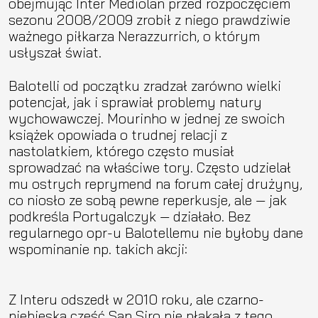
obejmując Inter Mediolan przed rozpoczęciem
sezonu 2008/2009 zrobił z niego prawdziwie
ważnego piłkarza Nerazzurrich, o którym
usłyszał świat.
Balotelli od początku zradzał zarówno wielki
potencjał, jak i sprawiał problemy natury
wychowawczej. Mourinho w jednej ze swoich
książek opowiada o trudnej relacji z
nastolatkiem, którego często musiał
sprowadzać na właściwe tory. Często udzielał
mu ostrych reprymend na forum całej drużyny,
co niosło ze sobą pewne reperkusje, ale — jak
podkreśla Portugalczyk — działało. Bez
regularnego opr-u Balotellemu nie byłoby dane
wspominanie np. takich akcji:
Z Interu odszedł w 2010 roku, ale czarno-
niebieska część San Siro nie płakała z tego