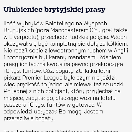
Ulubieniec brytyjskiej prasy
Ilość wybryków Balotellego na Wyspach
Brytyjskich (poza Manchesterem City grał także
w Liverpoolu), przechodzi ludzkie pojęcie. Włoch
okazywał się być kompletną pierdołą za kółkiem.
Nie radził sobie z lewostronnym ruchem w Anglii
i notorycznie był karany mandatami. Zdaniem
prasy ich łączna kwota na pewno przekroczyła
10 tys. funtów. Cóż, bogaty 20-kilku letni
piłkarz Premier League byle czym nie jeździ,
więc prędkość to jedno, ale miewał też stłuczki.
Po jednej z nich policjant, który przyjechał na
miejsce, zapytał go, dlaczego wozi na fotelu
pasażera 10 tys. funtów w gotówce. W
odpowiedzi usłyszał: Bo mogę. Jestem
przeraźliwie bogaty.
To tylko jeden z przykładów na to, jak bardzo