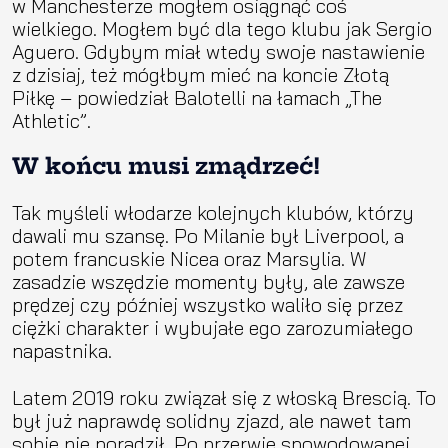
w Manchesterze mogłem osiągnąć coś
wielkiego. Mogłem być dla tego klubu jak Sergio
Aguero. Gdybym miał wtedy swoje nastawienie
z dzisiaj, też mógłbym mieć na koncie Złotą
Piłkę – powiedział Balotelli na łamach „The
Athletic”.
W końcu musi zmądrzeć!
Tak myśleli włodarze kolejnych klubów, którzy
dawali mu szansę. Po Milanie był Liverpool, a
potem francuskie Nicea oraz Marsylia. W
zasadzie wszędzie momenty były, ale zawsze
prędzej czy później wszystko waliło się przez
ciężki charakter i wybujałe ego zarozumiałego
napastnika.
Latem 2019 roku związał się z włoską Brescią. To
był już naprawdę solidny zjazd, ale nawet tam
sobie nie poradził. Po przerwie spowodowanej