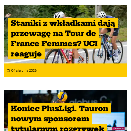
Staniki z wkładkami dają
przewagę na Tour de
France Femmes? UCI
reaguje
04 sierpnia 2026
Koniec PlusLigi. Tauron
nowym sponsorem
tytularnym rozgrywek