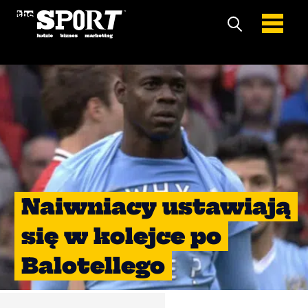
Naiwniacy ustawiają
się w kolejce po
Balotellego