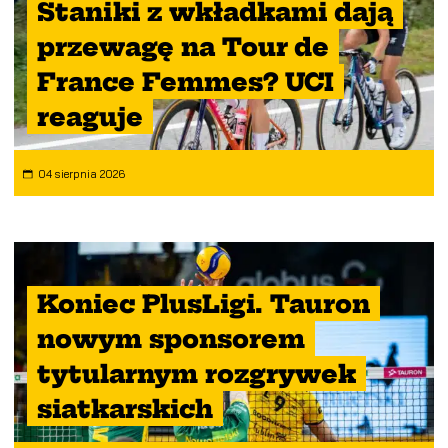
Staniki z wkładkami dają
przewagę na Tour de
France Femmes? UCI
reaguje
04 sierpnia 2026
Koniec PlusLigi. Tauron
nowym sponsorem
tytularnym rozgrywek
siatkarskich