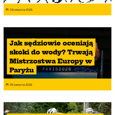
06 sierpnia 2026
Jak sędziowie oceniają
skoki do wody? Trwają
Mistrzostwa Europy w
Paryżu
05 sierpnia 2026