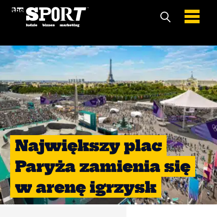
Największy plac
Paryża zamienia się
w arenę igrzysk