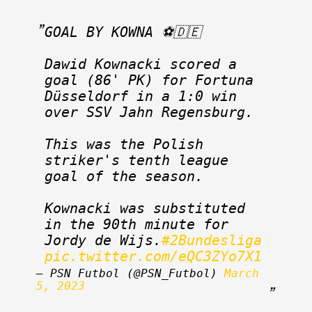
GOAL BY KOWNA ⚽️🇩🇪
Dawid Kownacki scored a 
goal (86' PK) for Fortuna 
Düsseldorf in a 1:0 win 
over SSV Jahn Regensburg.
This was the Polish 
striker's tenth league 
goal of the season.
Kownacki was substituted 
in the 90th minute for 
Jordy de Wijs.
#2Bundesliga
pic.twitter.com/eQC3ZYo7X1
— PSN Futbol (@PSN_Futbol) 
March 
5, 2023