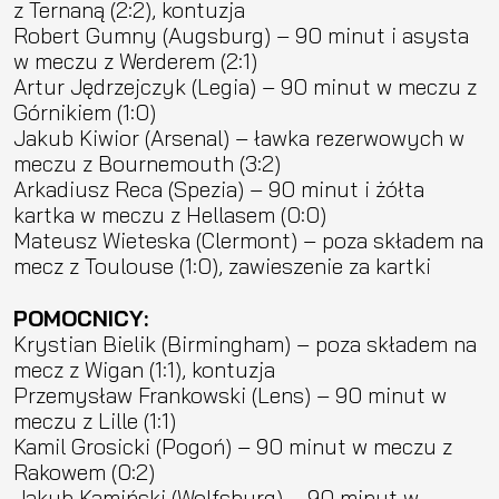
z Ternaną (2:2), kontuzja
Robert Gumny (Augsburg) – 90 minut i asysta
w meczu z Werderem (2:1)
Artur Jędrzejczyk (Legia) – 90 minut w meczu z
Górnikiem (1:0)
Jakub Kiwior (Arsenal) – ławka rezerwowych w
meczu z Bournemouth (3:2)
Arkadiusz Reca (Spezia) – 90 minut i żółta
kartka w meczu z Hellasem (0:0)
Mateusz Wieteska (Clermont) – poza składem na
mecz z Toulouse (1:0), zawieszenie za kartki
POMOCNICY:
Krystian Bielik (Birmingham) – poza składem na
mecz z Wigan (1:1), kontuzja
Przemysław Frankowski (Lens) – 90 minut w
meczu z Lille (1:1)
Kamil Grosicki (Pogoń) – 90 minut w meczu z
Rakowem (0:2)
Jakub Kamiński (Wolfsburg) – 90 minut w