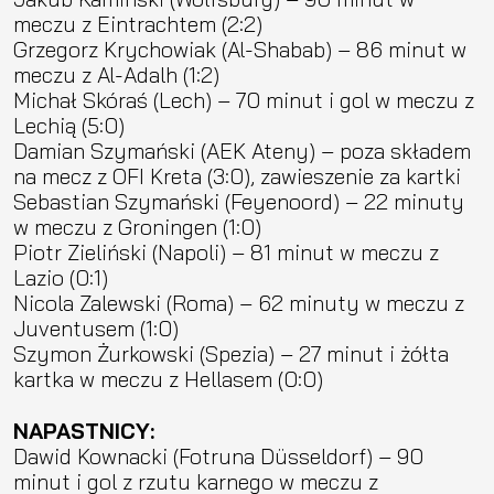
meczu z Eintrachtem (2:2)
Grzegorz Krychowiak (Al-Shabab) – 86 minut w
meczu z Al-Adalh (1:2)
Michał Skóraś (Lech) – 70 minut i gol w meczu z
Lechią (5:0)
Damian Szymański (AEK Ateny) – poza składem
na mecz z OFI Kreta (3:0), zawieszenie za kartki
Sebastian Szymański (Feyenoord) – 22 minuty
w meczu z Groningen (1:0)
Piotr Zieliński (Napoli) – 81 minut w meczu z
Lazio (0:1)
Nicola Zalewski (Roma) – 62 minuty w meczu z
Juventusem (1:0)
Szymon Żurkowski (Spezia) – 27 minut i żółta
kartka w meczu z Hellasem (0:0)
NAPASTNICY:
Dawid Kownacki (Fotruna Düsseldorf) – 90
minut i gol z rzutu karnego w meczu z