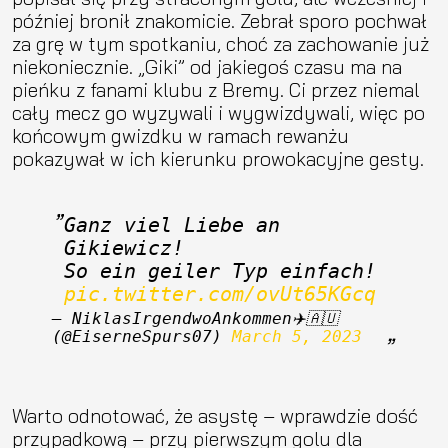
później bronił znakomicie. Zebrał sporo pochwał
za grę w tym spotkaniu, choć za zachowanie już
niekoniecznie. „Giki” od jakiegoś czasu ma na
pieńku z fanami klubu z Bremy. Ci przez niemal
cały mecz go wyzywali i wygwizdywali, więc po
końcowym gwizdku w ramach rewanżu
pokazywał w ich kierunku prowokacyjne gesty.
Ganz viel Liebe an 
Gikiewicz!
So ein geiler Typ einfach! 
pic.twitter.com/ovUt65KGcq
— NiklasIrgendwoAnkommen✈️🇦🇺 
(@EiserneSpurs07) 
March 5, 2023
Warto odnotować, że asystę – wprawdzie dość
przypadkową – przy pierwszym golu dla