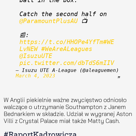
ball in the box.
Catch the second half on 
@ParamountPlusAU
 📺
📰: 
https://t.co/HHOPe4YfTm
#WE
LvNEW
#WeAreALeagues
@IsuzuUTE
pic.twitter.com/dbTdS6mIIV
— Isuzu UTE A-League (@aleaguemen) 
March 4, 2023
W Anglii piekielnie ważne zwycięstwo odniosło
walczące o utrzymanie Southampton z Janem
Bednarkiem w składzie. Udział w wygranej Aston
Villi z Crystal Palace miał także Matty Cash.
#RaportKadrowicza