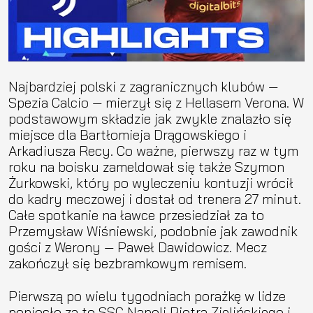
Najbardziej polski z zagranicznych klubów —
Spezia Calcio — mierzył się z Hellasem Verona. W
podstawowym składzie jak zwykle znalazło się
miejsce dla Bartłomieja Drągowskiego i
Arkadiusza Recy. Co ważne, pierwszy raz w tym
roku na boisku zameldował się także Szymon
Żurkowski, który po wyleczeniu kontuzji wrócił
do kadry meczowej i dostał od trenera 27 minut.
Całe spotkanie na ławce przesiedział za to
Przemysław Wiśniewski, podobnie jak zawodnik
gości z Werony — Paweł Dawidowicz. Mecz
zakończył się bezbramkowym remisem.
Pierwszą po wielu tygodniach porażkę w lidze
poniosło za to SSC Napoli Piotra Zielińskiego i