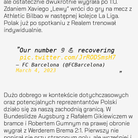
ale ostatecznie dwukrotnie wygrała po 1:0.
Zdaniem Xaviego „Lewy” wróci do gry na mecz z
Athletic Bilbao w następnej kolejce La Liga.
Polak już po spotkaniu z Realem trenował
indywidualnie.
Our number 𝟡 💪 recovering 
pic.twitter.com/JrRODSmsH7
— FC Barcelona (@FCBarcelona) 
March 4, 2023
Dużo dobrego w kontekście dotychczasowych
oraz potencjalnych reprezentantów Polski
działo się za naszą zachodnią granicą. W
Bundeslidze Augsburg z Rafałem Gikiewiczem w
bramce i Robertem Gumnym na prawej obronie
wygrał z Werderem Brema 2:1. Pierwszy nie
popisał się przy straconym golu, ale wcześniej i