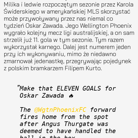
Milika i ledwie rozpoczętym sezonie przez Karola
Świderskiego w amerykańskiej MLS skorzystać
może przywoływany przez nas niemal co
tydzień Oskar Zawada. Jego Wellington Phoenix
wygrało kolejny mecz ligi australijskiej, a on sam
strzelił już 11. gola w tym sezonie. Tym razem
wykorzystał karnego. Dalej jest numerem jeden
przy ich wykonywaniu, mimo że niedawno
zmarnował jedenastkę, przegrywając pojedynek
z polskim bramkarzem Filipem Kurto.
Make that ELEVEN GOALS for 
Oskar Zawada 🔥 
The 
@WgtnPhoenixFC
 forward 
fires home from the spot 
after Angus Thurgate was 
deemed to have handled the 