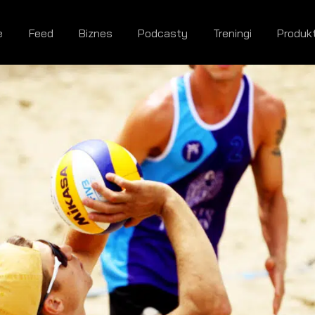
e
Feed
Biznes
Podcasty
Treningi
Produk