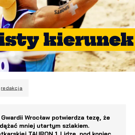
sty kierunek
:
redakcja
Gwardii Wrocław potwierdza tezę, że
odążać mniej utartym szlakiem.
tkarskiej TAURON 1. Lidze, pod koniec