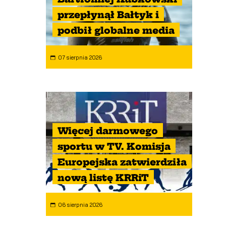
przepłynął Bałtyk i
podbił globalne media
07 sierpnia 2026
Więcej darmowego
sportu w TV. Komisja
Europejska zatwierdziła
nową listę KRRiT
06 sierpnia 2026