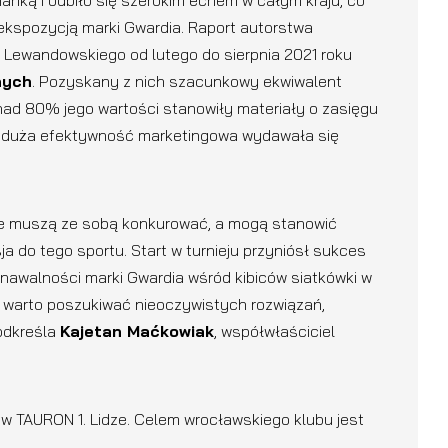
anką i odbiło się szerokim echem w całym kraju, co
 ekspozycją marki Gwardia. Raport autorstwa
i Lewandowskiego od lutego do sierpnia 2021 roku
lnych
. Pozyskany z nich szacunkowy ekwiwalent
ad 80% jego wartości stanowiły materiały o zasięgu
ak duża efektywność marketingowa wydawała się
ie muszą ze sobą konkurować, a mogą stanowić
a do tego sportu. Start w turnieju przyniósł sukces
nawalności marki Gwardia wśród kibiców siatkówki w
że warto poszukiwać nieoczywistych rozwiązań,
podkreśla
Kajetan Maćkowiak
, współwłaściciel
 TAURON 1. Lidze. Celem wrocławskiego klubu jest