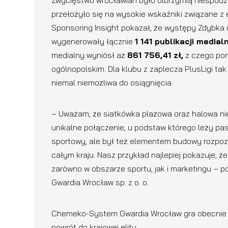
Zwycięstwo wrocławian było olbrzymią niespodzi
przełożyło się na wysokie wskaźniki związane z
Sponsoring Insight pokazał, że występy Zdybka 
wygenerowały łącznie
1 141 publikacji media
medialny wyniósł aż
861 756,41 zł,
z czego pon
ogólnopolskim. Dla klubu z zaplecza PlusLigi t
niemal niemożliwa do osiągnięcia.
– Uważam, że siatkówka plażowa oraz halowa n
unikalne połączenie, u podstaw którego leży pasj
sportowy, ale był też elementem budowy rozpoz
całym kraju. Nasz przykład najlepiej pokazuje, 
zarówno w obszarze sportu, jak i marketingu – 
Gwardia Wrocław sp. z o. o.
Chemeko-System Gwardia Wrocław gra obecnie w
powrót do krajowej elity.