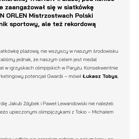
e zaangażował się w siatkówkę
KN ORLEN Mistrzostwach Polski
nik sportowy, ale też rekordową
siatkówkę plażową, nie wszyscy w naszym środowisku
zaliśmy jednak, że naszym celem jest medal
iał w igrzyskach olimpijskich w Paryżu. Konsekwentnie
rketingowy potencjał Gwardii – mówił
Łukasz Tobys
,
rdię Jakub Zdybek i Paweł Lewandowski nie należeli
wieżo upieczonymi olimpijczykami z Tokio – Michałem