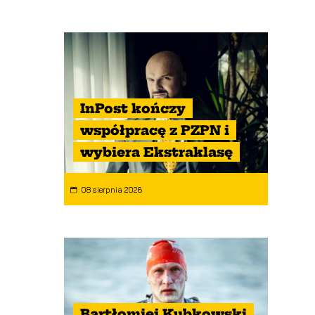
InPost kończy
współpracę z PZPN i
wybiera Ekstraklasę
08 sierpnia 2026
Bartłomiej Kubkowski