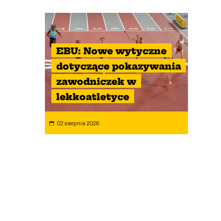
EBU: Nowe wytyczne
dotyczące pokazywania
zawodniczek w
lekkoatletyce
02 sierpnia 2026