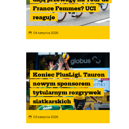
France Femmes? UCI
reaguje
04 sierpnia 2026
Koniec PlusLigi. Tauron
nowym sponsorem
tytularnym rozgrywek
siatkarskich
03 sierpnia 2026