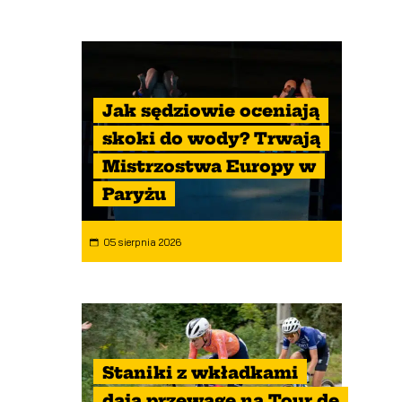
Jak sędziowie oceniają
skoki do wody? Trwają
Mistrzostwa Europy w
Paryżu
05 sierpnia 2026
Staniki z wkładkami
dają przewagę na Tour de