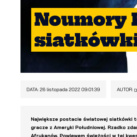
Noumory K
siatkówk
DATA:
26 listopada 2022 09:01:39
AUTOR:
Największe postacie światowej siatkówki 
gracze z Ameryki Południowej. Rzadko zda
Afrykanów. Powiewem świeżości w tej kwest