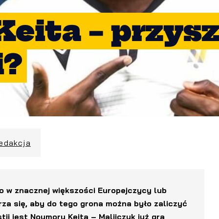
eita – przysz
i?
redakcja
to w znacznej większości Europejczycy lub
rza się, aby do tego grona można było zaliczyć
ii jest Noumory Keita – Malijczyk już gra