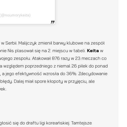
 (@noumorykeita)
w Serbii. Malijczyk zmienił barwy klubowe na zespół
 Nis plasował się na 2. miejscu w tabeli.
Keita
w
ojego zespołu. Atakował 876 razy w 23 meczach co
ła względem poprzedniego z niemal 26 piłek do ponad
 a jego efektywność wzrosła do 36%. Zdecydowanie
łędy. Dalej miał spore kłopoty w przyjęciu, ale
wek.
łosić się do draftu ligi koreańskiej. Tamtejsze