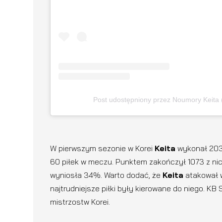
Post udostępniony przez Noumory Keita
W pierwszym sezonie w Korei
Keita
wykonał 2036
60 piłek w meczu. Punktem zakończył 1073 z nic
wyniosła 34%. Warto dodać, że
Keita
atakował w
najtrudniejsze piłki były kierowane do niego. 
mistrzostw Korei.