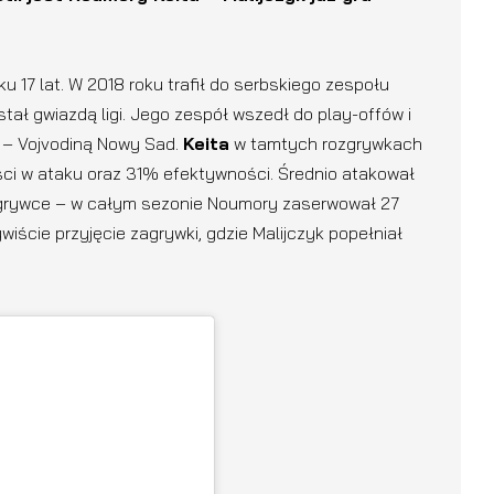
ku 17 lat. W 2018 roku trafił do serbskiego zespołu
stał gwiazdą ligi. Jego zespół wszedł do play-offów i
u – Vojvodiną Nowy Sad.
Keita
w tamtych rozgrywkach
ci w ataku oraz 31% efektywności. Średnio atakował
 zagrywce – w całym sezonie Noumory zaserwował 27
iście przyjęcie zagrywki, gdzie Malijczyk popełniał