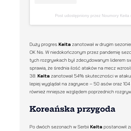
Post udostępniony przez Noumory Keita
Duży progres
Keita
zanotował w drugim sezonie 
OK Nis. W niedokończonym przez pandemię sezonie
tych rozgrywkach był zdecydowanym liderem sw
sprawia, że średnia ilość ataków na mecz wzros
38.
Keita
zanotował 54% skuteczności w ataku,
lepiej wyglądał na zagrywce – 50 asów oraz 104 b
również mniejsze względem poprzednich rozgry
Koreańska przygoda
Po dwóch sezonach w Serbii
Keita
postanowił zg